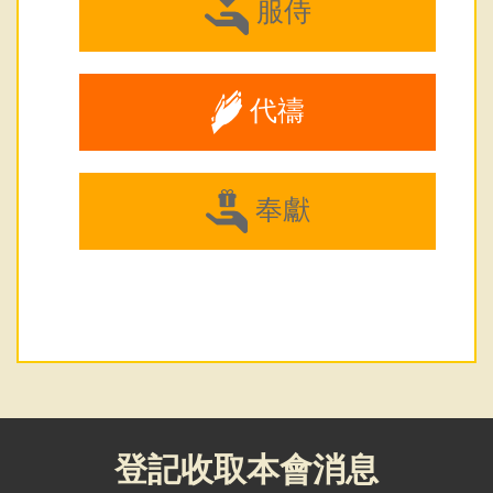
服侍
代禱
奉獻
登記收取本會消息