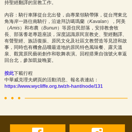
持聖經翻譯的宣教工作。
內容：騎行車隊從台北出發，由專業領騎帶隊，從台灣東北
角海岸一路往南騎行，沿途拜訪噶瑪蘭（
Kavalan
），阿美
（
Amis
）和布農（
Bunun
）等原住民部落，安排教會牧
長、部落耆老專題座談，深度認識原民宣教史、聖經翻譯、
有聲聖經、族語復振、原民文化及社區文教營造等見證和故
事，同時也有機會品嚐最道地的原民特色風味餐、露天溫
泉、觀賞原民藝術創作和歌舞表演。回程搭乘自強號火車返
回台北，參加凱旋晚宴。
按此
下載行程
中華威克理夫網頁的活動消息、報名表連結：
https://www.wycliffe.org.tw/zh-hant/node/131