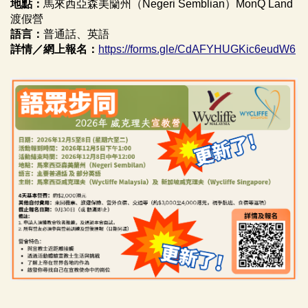
地點：
馬來西亞森美籣州（Negeri Semblian）MonQ Land
渡假營
語言：
普通話、英語
詳情／網上報名：
https://forms.gle/CdAFYHUGKic6eudW6