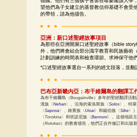
德國。他們有三個孩子會留在喀麥隆讀大學
望他們為子女建立的基督教信仰基礎不會受
的帶領，請為他禱告。
亞洲：新口述聖經故事項目
為那些在亞洲開展口述聖經故事（
bible story
外，他們將會結合部分識字教育和民族藝術
計劃訓練的時間表和檢查環節。求神保守他
*
口述聖經故事選自一系列的經文段落，並翻
巴布亞新畿內亞：布干維爾島的翻譯工
Bougainville
為布干維爾島（
）多年的聖經翻譯活動
Nehan
Solos
漢族〈
〉、沿海的索洛斯族〈
〉、特萊
Saposa
Uisai
Sibe
〈
〉、維賽族〈
〉和錫伯族〈
〉
Torokina
Bannoni
〈
〉和班諾尼族〈
〉。這個地區
Rotokas
（
）的教會禱告，他們正合作修訂和出版