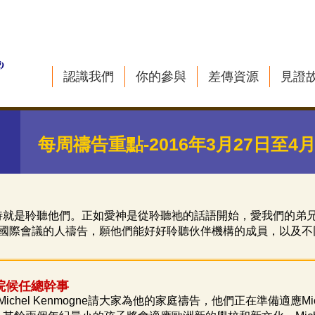
認識我們
你的參與
差傳資源
見證
每周禱告重點-2016年3月27日至4
侍就是聆聽他們。正如愛神是從聆聽祂的話語開始，愛我們的弟
國際會議的人禱告，願他們能好好聆聽伙伴機構的成員，以及不
院候任總幹事
Michel Kenmogne
請大家為他的家庭禱告，他們正在準備適應
Mi