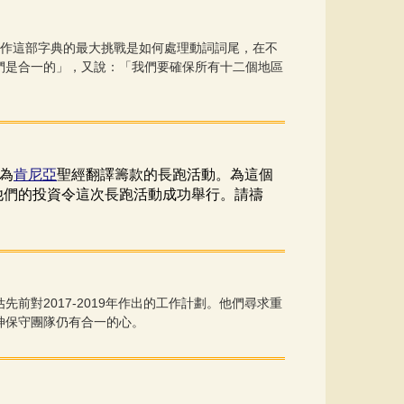
作這部字典的最大挑戰是如何處理動詞詞尾，在不
們是合一的」，又說：「我們要確保所有十二個地區
為
肯
尼亞
聖經翻譯籌款的長跑活動。為這個
他們的投資令這次長跑活動成功舉行。請禱
2017-2019
估先前對
年作出的工作計劃。他們尋求重
神保守團隊仍有合一的心。