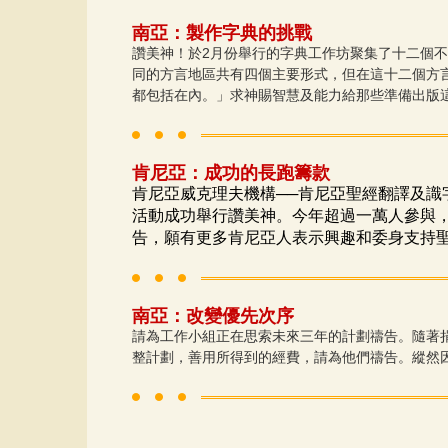
南亞：製作字典的挑戰
2
讚美神！於
月份舉行的字典工作坊聚集了十二個不
同的方言地區共有四個主要形式，但在這十二個方
都包括在內。」求神賜智慧及能力給那些準備出版
肯尼亞：成功的長跑籌款
肯尼亞威克理夫機構──肯尼亞聖經翻譯及識
活動成功舉行讚美神。今年超過一萬人參與
告，願有更多肯尼亞人表示興趣和委身支持
南亞：改變優先次序
請為工作小組正在思索未來三年的計劃禱告。隨著
整計劃，善用所得到的經費，請為他們禱告。縱然