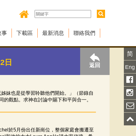
故事
下載區
最新消息
聯絡我們
简
月2日
返回
Eng
兄姊妹也是從學習聆聽他們開始。」（節錄自
同的觀點。求神在討論中賜下和平與合一。
chel
於
5
月份出任新崗位，整個家庭會搬遷至