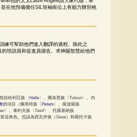
hel
和他的太太
Laure
Angèle
請大家代禱，
希
，並在他預備擔任
SIL
領袖崗位上有能力辦別祂
訓練可幫助他們進入翻譯的過程。除此之
目的培訓員和促進員禱告。求神賜智慧給他們
。
Halia
Tuloun
包括哈利亞族〈
〉、圖洛恩族〈
〉、內
Petats
會
的項目（佩塔特族〈
〉、薩波薩族
ran
Taiof
〉、泰約夫族〈
〉、托羅基納族
Siwai
擔當這角色。也請為西瓦伊族（
）和羅托卡族