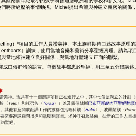
，其餘兩個年紀最小的孩子將會適應歐洲新的學校和新文化。
Mic
他們將所經歷的事情動搖。
Michel
提出希望與神建立親密的關係
telling
）
*
項目的工作人員讚美神。本土族群期待口述故事原理的
（
enthoarts
）訓練，使用當地音樂和藝術分享聖經真理。請為項
們與當地領袖建立良好關係，與當地群體建立正面的聯繫。
譯成口傳群體的語言。每個故事都忠於聖經，用三至五分鐘講述
作
讚美神。現共有十一個翻譯項目正在進行之中，其中七個是獨立的計劃（
Telei
Torau
族〈
〉和托勞族〈
〉）以及四個隸屬
巴布亞新畿內亞聖經翻譯
Hako
Poro
）。其他有意開展翻譯工作的族群包括哈科族〈
〉、波羅蘭族〈
主要需要翻譯顧問指導和鼓勵翻譯員。求神呼召及裝備一些新的工作人員
新約聖經。