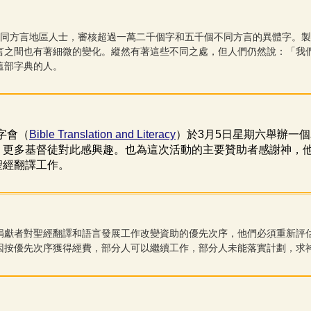
同方言地區人士，審核超過一萬二千個字和五千個不同方言的異體字。製
言之間也有著細微的變化。縱然有著這些不同之處，但人們仍然說：「我
這部字典的人。
字會（
Bible Translation and Literacy
）於
3
月
5
日星期六舉辦一個
，更多基督徒對此感興趣。也為這次活動的主要贊助者感謝神，
聖經翻譯工作。
捐獻者對聖經翻譯和語言發展工作改變資助的優先次序，他們必須重新評
因按優先次序獲得經費，部分人可以繼續工作，部分人未能落實計劃，求