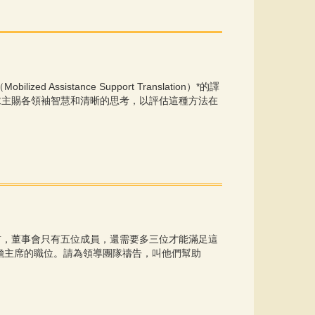
Assistance Support Translation）*的譯
。求主賜各領袖智慧和清晰的思考，以評估這種方法在
目前，董事會只有五位成員，還需要多三位才能滿足這
擔主席的職位。請為領導團隊禱告，叫他們幫助