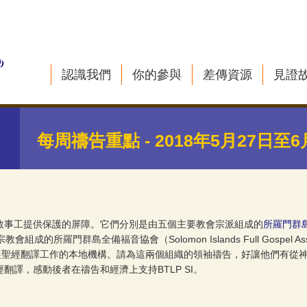
認識我們
你的參與
差傳資源
見證
每周禱告重點 - 2018年5月27日至6
教事工提供保護的屏障。它們分別是由五個主要教會宗派組成的
所羅門群
五旬宗教會組成的所羅門群島
全備福音協會（Solomon Islands Full Gosp
內開展聖經翻譯工作的本地機構。請為這兩個組織的領袖禱告，好讓他們有
譯，感動後者在禱告和經濟上支持BTLP SI。