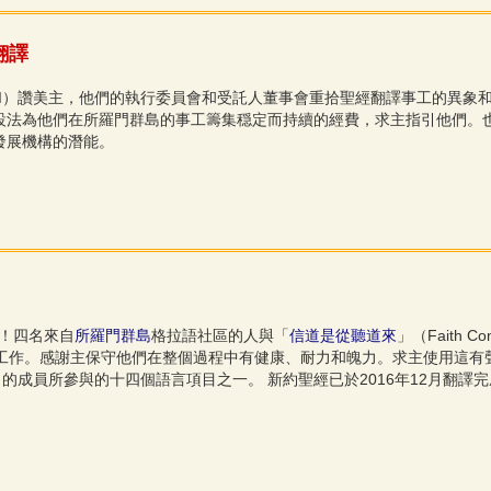
翻譯
P SI）讚美主，他們的執行委員會和受託人董事會重拾聖經翻譯事工的異
為他們在所羅門群島的事工籌集穏定而持續的經費，求主指引他們。也請為總幹
發展機構的潛能。
了！四名來自
所羅門群島
格拉語社區的人與「
信道是從聽道來
」（Faith 
項工作。感謝主保守他們在整個過程中有健康、耐力和魄力。求主使用這有
SI）的成員所參與的十四個語言項目之一。 新約聖經已於2016年12月翻譯