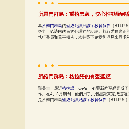
所羅門群島：重拾異象，決心推動聖經
為
所羅門群島
的
聖經翻譯與識字教育伙伴
（BTL
努力，給該國的民族翻譯神的話語。執行委員會正設法
執行委員和董事禱告，求神賜下創意和洞見來尋求
所羅門群島：格拉語的有聲聖經
讚美主，最近
格拉語
（
Gela
） 有聲新約聖經完成
作。在4、5月期間，他們用了六個星期來完成這
是所羅門群島
聖經翻譯與識字教育伙伴
（BTLP 