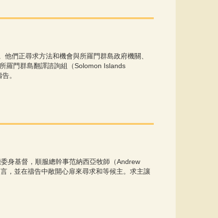
關係。他們正尋求方法和機會與所羅門群島政府機關、
門群島翻譯諮詢組（Solomon Islands
們禱告。
委身基督，順服總幹事范納西亞牧師（Andrew
渴聖言，並在禱告中敞開心扉來尋求和等候主。求主讓