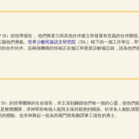
LP SI）的領導禱告， 他們將著力與其他伙伴建立和發展有意義的伙伴
主賜他們勇氣。
世界少數民族語文研究院
（SIL）轄下的一個工作單位，即所羅
TLP SI的一個親密的合作伙伴。這兩個機構的領袖正在修訂和更新諒解備忘錄，請為他
LP SI）的領導團隊的生命禱告，求主深刻觸摸他們每一個的心靈，使他們能
個人還是整體團隊，求神幫助每個人能與主保持親密的關係。祈求各人都飢
新的體驗。也求神興起一批為所羅門群島翻譯事工禱告的勇士。