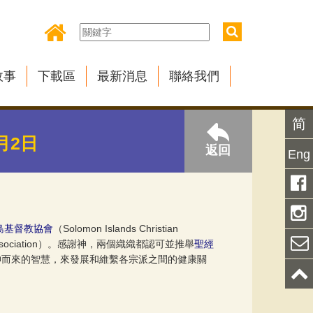
故事
下載區
最新消息
聯絡我們
简
月2日
返回
Eng
島基督教協會
（Solomon Islands Christian
el Association）。感謝神，兩個織織都認可並推舉
聖經
從神而來的智慧，來發展和維繫各宗派之間的健康關