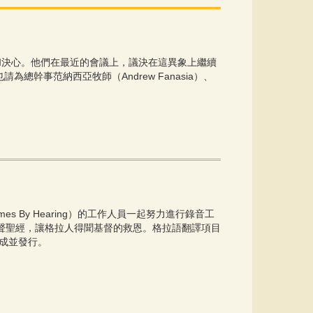
象和決心。他們在最近的會議上，議決在這異象上繼續
事范納西亞牧師（Andrew Fanasia）、
Comes By Hearing）的工作人員一起努力進行錄音工
聲聖經，讓格拉人得聞基督的救恩。格拉語翻譯項目
完成並發行。