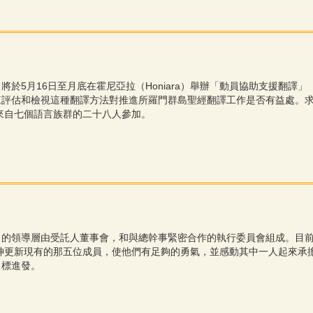
）將於5月16日至月底在霍尼亞拉（Honiara）舉辦「動員協助支援翻譯」（Mobilized 
訓，來評估和檢視這種翻譯方法對推進所羅門群島聖經翻譯工作是否有益處
來自七個語言族群的二十八人參加。
 SI）的領導層由受託人董事會，和與總幹事緊密合作的執行委員會組成。
神更新現有的那五位成員，使他們有足夠的勇氣，並感動其中一人起來承
目標進發。