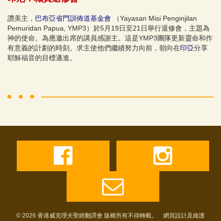
讚美主，
巴布亞省門訓佈道基金會
（Yayasan Misi Penginjilan
Pemuridan Papua, YMP3）於5月19日至21日舉行退修會，主題為
神的使命。為應邀出席的講員感謝主。這是YMP3團隊更新靈命和作
有意義的計劃的時刻。求主使他們繼續努力向前，朝向在
印亞
分享
耶穌福音的目標邁進。
© 2026 香港威克理夫聖經翻譯會 版權所有不得轉載。 網頁設計及維護