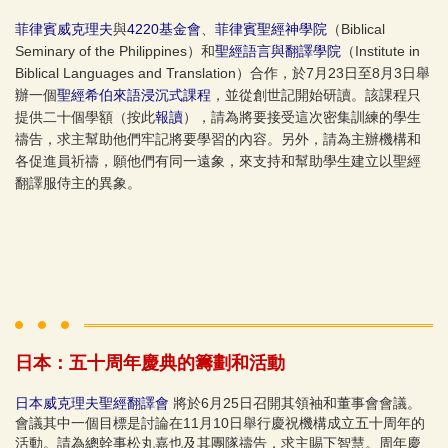
菲律賓威克理夫
與
4220基金會
、
菲律賓聖經神學院
（Biblical
Seminary of the Philippines）和
聖經語言與翻譯學院
（Institute in
Biblical Languages and Translation）合作，於7月23日至8月3日舉
辦一個
聖經希伯來語浸沉式課程
，並從創世記開始研讀。該課程只
提供二十個學額（按此
報讀
），請為將要接受這次密集訓練的學生
禱告，求主幫助他們牢記將要學習的內容。另外，請為主辦機構和
各促進員祈禱，願他們有同一遠象，來支持和幫助學生建立以聖經
翻譯服侍主的異象。
日本：五十周年慶典的籌劃和活動
日本威克理夫聖經翻譯會
將於6月25日召開其領袖和董事會會議。
會議其中一個目標是討論在11月10日舉行慶祝機構成立五十周年的
活動。請為總幹事松丸嘉也及其團隊禱告，求主賜下智慧。周年慶