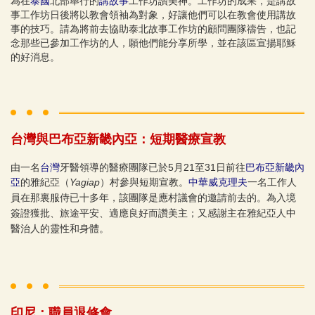
為在
泰國
北部舉行的
講故事
工作坊讚美神。工作坊的成果，是講故
事工作坊日後將以教會領袖為對象，好讓他們可以在教會使用講故
事的技巧。請為將前去協助泰北故事工作坊的顧問團隊禱告，也記
念那些已參加工作坊的人，願他們能分享所學，並在該區宣揚耶穌
的好消息。
台灣與巴布亞新畿內亞：短期醫療宣教
由一名
台灣
牙醫領導的醫療團隊已於5月21至31日前往
巴布亞新畿內
亞
的雅紀亞（
Yagiap
）村參與短期宣教。
中華威克理夫
一名工作人
員在那裏服侍已十多年，該團隊是應村議會的邀請前去的。為入境
簽證獲批、旅途平安、適應良好而讚美主；又感謝主在雅紀亞人中
醫治人的靈性和身體。
印尼：職員退修會