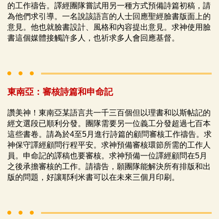
的工作禱告。譯經團隊嘗試用另一種方式預備詩篇初稿，請
為他們求引導。一名說該語言的人士回應聖經臉書版面上的
意見。他也就臉書設計、風格和內容提出意見。求神使用臉
書這個媒體接觸許多人，也祈求多人會回應基督。
東南亞：審核詩篇和申命記
讚美神！東南亞某語言共一千三百個但以理書和以斯帖記的
經文選段已順利分發。團隊需要另一位義工分發超過七百本
這些書卷。請為於4至5月進行詩篇的顧問審核工作禱告。求
神保守譯經顧問行程平安。求神預備審核環節所需的工作人
員。申命記的譯稿也要審核。求神預備一位譯經顧問在5月
之後承擔審核的工作。請禱告，願團隊能解決所有排版和出
版的問題，好讓耶利米書可以在未來三個月印刷。