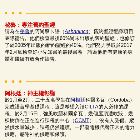
秘魯：專注舊約聖經
請為在
秘魯
的阿尚寧卡語（
Ashaninca
）舊約聖經翻譯項目
團隊禱告。他們檢查最後60%尚未出版的舊約聖經，也修訂
了於2005年出版的新約聖經的40%。他們努力爭取於2017
年2月底檢查好小先知書的最後書卷，請為他們有健康的身
體和繼續有效合作禱告。
阿根廷：神主權彰顯
於1月至2月，二十五名學生在
阿根廷
科爾多瓦（Cordoba）
完成語言學基礎課程，這是希望入讀
CILTA
的人必修的課
程。於2月15日，強風吹襲科爾多瓦，幾個屋頂遭吹毀，幾
棵樹倒在正在進行課程的中心（
CCMT
），沒有人受傷。縱
然供水量減少，課程仍然繼續。一部發電機代替正常的電力
供應。感謝神的供應和保護。