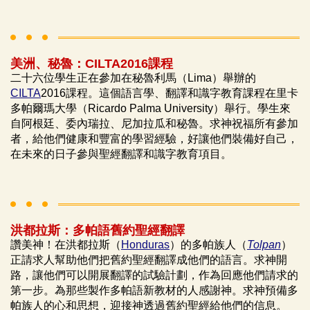
美洲、秘魯：CILTA2016課程
二十六位學生正在參加在秘魯利馬（Lima）舉辦的
CILTA
2016課程。這個語言學、翻譯和識字教育課程在里卡
多帕爾瑪大學（Ricardo Palma University）舉行。學生來
自阿根廷、委內瑞拉、尼加拉瓜和秘魯。求神祝福所有參加
者，給他們健康和豐富的學習經驗，好讓他們裝備好自己，
在未來的日子參與聖經翻譯和識字教育項目。
洪都拉斯：多帕語舊約聖經翻譯
讚美神！在洪都拉斯（
Honduras
）的多帕族人（
Tolpan
）
正請求人幫助他們把舊約聖經翻譯成他們的語言。求神開
路，讓他們可以開展翻譯的試驗計劃，作為回應他們請求的
第一步。為那些製作多帕語新教材的人感謝神。求神預備多
帕族人的心和思想，迎接神透過舊約聖經給他們的信息。