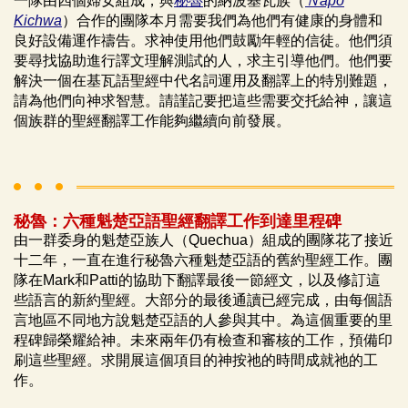
一隊由四個婦女組成，與
秘魯
的納波基瓦族（
Ｎapo
Kichwa
）合作的團隊本月需要我們為他們有健康的身體和
良好設備運作禱告。求神使用他們鼓勵年輕的信徒。他們須
要尋找協助進行譯文理解測試的人，求主引導他們。他們要
解決一個在基瓦語聖經中代名詞運用及翻譯上的特別難題，
請為他們向神求智慧。請謹記要把這些需要交托給神，讓這
個族群的聖經翻譯工作能夠繼續向前發展。
秘魯：六種魁楚亞語聖經翻譯工作到達里程碑
由一群委身的魁楚亞族人（Quechua）組成的團隊花了接近
十二年，一直在進行秘魯六種魁楚亞語的舊約聖經工作。團
隊在Mark和Patti的協助下翻譯最後一節經文，以及修訂這
些語言的新約聖經。大部分的最後通讀已經完成，由每個語
言地區不同地方說魁楚亞語的人參與其中。為這個重要的里
程碑歸榮耀給神。未來兩年仍有檢查和審核的工作，預備印
刷這些聖經。求開展這個項目的神按祂的時間成就祂的工
作。