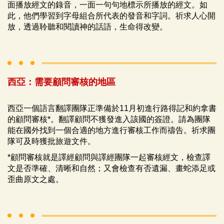
面播放經文的錄音，一面一句句地標示所播放的經文。如
此，他們學習到字母組合所代表的發音和字詞。祈求人心開
放，透過聆聽和閱讀神的話語，生命得改變。
西亞：需要顧問審核的地區
西亞一個語言翻譯團隊正準備於11月初進行路得記和約拿書
的顧問審核*。翻譯顧問不獲發進入該國的簽證。請為團隊
能在國外找到一個合適的地方進行審核工作而禱告。祈求團
隊可及時獲批旅遊文件。
*顧問審核就是譯經顧問與譯經團隊一起審核經文，檢查譯
文是否準確、清晰和自然；又會檢查有否遺漏、畫蛇添足或
歪曲原文之處。