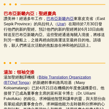
巴布亞新畿內亞：聖經慶典
讚美神！經過多年工作，
巴布亞新畿內亞
東塞皮克省（East
Sepik Province）的烏拉特人（
Urat
）在期待於7月30日發
行他們的新約聖經。預計他們的新約聖經將於6月10日由南
韓送至巴布亞新畿內亞。這些聖經通過海關入境後，將移送
到另一艘船上，之後再經由陸路運送至最終目的地。請禱
告，願人們將這次活動的焦點放在神和祂的話語上。
湯加：領袖交接
湯加聖經翻譯機構（
Bible Translation Organization
(BTO)of Tonga
）的新總幹事科路馬坦基（Maxy
Koloamatangi）已於4月21日在機構的年度會議獲委任。他
接替了已成為董事會主席的富科富卡博士（Dr. Uiliami
Fukofuka）的崗位。求神賜他智慧和謙卑的靈，與大部分由
長輩組成的董事會合作。求神賜他能力去聆聽和分辨神的心