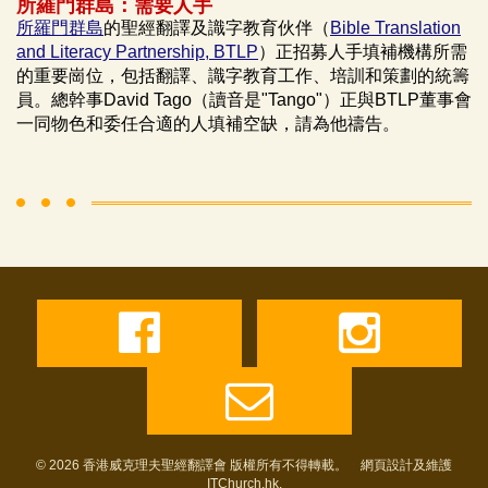
所羅門群島：需要人手
所羅門群島
的聖經翻譯及識字教育伙伴（
Bible Translation
and Literacy Partnership, BTLP
）正招募人手填補機構所需
的重要崗位，包括翻譯、識字教育工作、培訓和策劃的統籌
員。總幹事David Tago（讀音是"Tango"）正與BTLP董事會
一同物色和委任合適的人填補空缺，請為他禱告。
© 2026 香港威克理夫聖經翻譯會 版權所有不得轉載。 網頁設計及維護
ITChurch.hk
.