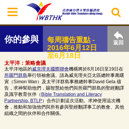
你的參與
每周禱告重點 -
返回
2016年6月12日
至6月18日
太平洋：策略會議
太平洋地區的
威克理夫國際聯會
機構將於8月16日至19日在
所羅門群島
舉行領袖會議。請為威克理夫亞太區總幹事萬曙
寅（Simon Wan）及太平洋群島事務總幹事David Gela 禱
告，求神幫助他們，賜智慧給他們與所羅門群島的聖經翻譯
及識字教育伙伴（
Bible Translation and Literacy
Partnership, BTLP
）合作計劃這次活動。求神使用這次機
會，推動和加強他們與所有參與聖經翻譯事工的教會、其他
組織之間的伙伴和合作關係。