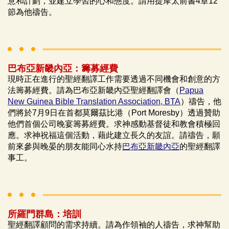
意和計劃，並建立學習的心和態度。請用提摩太前書4章12
節為他禱告。
巴布亞新畿內亞：籌募經費
現時正在進行的聖經翻譯工作需要透過不同機會和創意的方
法籌募經費。請為巴布亞新畿內亞聖經翻譯會（
Papua
New Guinea Bible Translation Association, BTA
）禱告，他
們將於7月9日在首都莫爾茲比港（Port Moresby）透過贊助
他們首個公司晚宴籌募經費。求神感動基督徒和教會積極回
應。求神祝福這個活動，藉此建立長久的友誼。請禱告，願
前來參與晚晏的朋友能同心水持
巴布亞新畿內亞
的聖經翻譯
事工。
所羅門群島：培訓
聖經翻譯顧問的需求持續。請為作領袖的人禱告，求神幫助