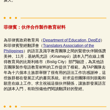
廣大。
菲律賓：伙伴合作製作教育材料
為菲律賓政府教育局（
Department of Education, DepEd
）
和菲律賓聖經翻譯會（
Translators Association of the
Philippines
）的語言及識字教育團隊之間的緊密伙伴關係讚
美神。11月，基納馬尤語（
Kinamayú
）讀本入門在線上獲
得教育局的比斯利格市（Bislig City）部門驗證，為其他語
言團隊製作母語教育材料的工作提供了模範。為TAP團隊去
年為十六個本土族群舉辦了很有用的語法工作坊感謝神，這
些族群都在發展正式的書寫系統。祈求這些團隊得到鼓勵和
願意在線上工作。求主祝福這個伙伴關係，讓族群發展語言
的讀本入門，有助預備他們閱讀翻譯好的聖經。