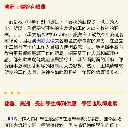
澳洲：儘管有艱難
「於是祂（耶穌）對門徒說：『要收的莊稼多，做工的人
少。所以，你們要求莊稼的主差遣做工的人出去收祂的莊
稼。』」（馬太福音9章37-38節）讚美主！縱然今年充滿各
種障礙，因著
澳洲威克理夫
各地區的辦事處的努力，在過去
十二個月有十位工作人員加入澳洲威克理夫。地區辦事處向
教會更新聖經翻譯工作的消息，招募新工作人員和處理申
請。部分辦事處能夠繼續舉辦線上，甚至面對面的活動，部
分辦事處則因著封城的限制而大受影響。然而，主繼續帶來
所需的工作人員。為神在如此艱難的一年裏的信實讚美祂！
秘魯、美洲：受訓學生得到供應，學習也取得進展
CILTA
工作人員和學生感謝神在這學年應允禱告。雖然因著
疫症大流行，這一年變得複雜，但神賜健康給學生的孩子，