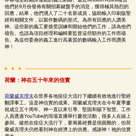
他們於9月份發佈有關招募鍵盤手的消息，獲得極其熱烈的
回應，結果，他們湧入了二十名新成員，協助輸入印刷版聖
經和相關文件，以製作數碼的形式。為所有回應的人讚美
神。這些新的義工要接受訓練和開始他們的工作，請為他們
禱告。也請為項目經理和編輯要監督這些額外的工作而禱
告。為這些委身的義工進行高素質的數碼輸入工作而讚美
神！
荷蘭：神在五十年來的信實
荷蘭威克理夫
在世界各地疫症大流行下繼續有效地進行聖經
翻譯事工。這是神信實的成果。荷蘭威克理夫在今年夏季慶
祝成立五十周年。神一直以來引導、堅固和賜下智慧。工作
人員透過YouTube的現場直播舉行慶祝活動，很多人在線上
參與。縱然在疫症大流行下，要籌募經費是很困難的，但荷
蘭威克理夫仍然看到神在經濟上的供應。感謝神！祂的信實