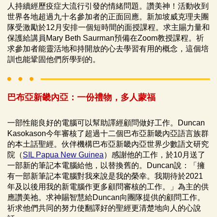
人持續經歷疫症大流行引發的情緒問題。讚美神！活動收到
世界各地超過九十名參加者的正面回應。新加坡威克理夫團
隊受激勵於12月安排一個短時間的面授課程。求主賜力量和
保護給講員Mary Beth Saurman預備在Zoom教授課程。祈
求參加者能靈活地和持開放的心去學習有用的概念，這個培
訓也能鞏固他們所學到的。
巴布亞新畿內亞：一份禮物，多人蒙福
一部性能良好的電腦可以幫助譯經顧問做好工作。Duncan
Kasokason今年審核了超過十二個巴布亞新畿內亞語言族群
的本土話聖經。伙伴機構巴布亞新畿內亞世界少數語文研究
院（
SIL Papua New Guinea
）感謝他的工作，於10月送了
一部新的筆記本電腦給他，以替換舊的。Duncan說：「擁
有一部新筆記本電腦對我來說是我的榮幸。我期待於2021
年及以後用我的新電腦作更多顧問審核的工作。」為主的供
應讚美祂。求神賜智慧給Duncan向團隊提供的顧問工作。
祈求他們共同的努力使翻譯好的聖經更清楚地向人的心說