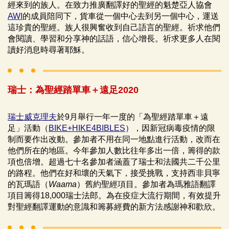
經來到的族人。在致力推廣翻譯好的聖經的魁楚亞人協會
AWI
的成員陪同下，貨車從一個中心去到另一個中心，運送
這珍貴的聖經。族人很興奮收到自己語言的聖經。祈求他們
會閱讀、學習和分享神的話語，信心增長。祈求更多人在閱
讀好消息時尋著耶穌。
瑞士：為聖經踏單車＋遠足2020
瑞士威克理夫
於9月舉行一年一度的「為聖經踏單車＋遠
足」活動（
BIKE+HIKE4BIBLES
），因新冠病毒疫情的限
制而要作出改動。參加者不用在同一地點進行活動，改而在
他們所在的地區。今年參加人數比往年多出一倍，籌得的款
項也倍增。超過七十名參加者涵蓋了瑞士和法國共二千公里
的路程。他們在好和壞的天氣下，接受挑戰，支持西非貝寧
的瓦瑪語（
Waama
）舊約聖經項目。參加者為瑪雅語翻譯
項目籌得18,000瑞士法郎。為在疫症大流行期間，有效提升
對聖經翻譯運動的意識和籌募經費的新方法感謝神和歡欣。