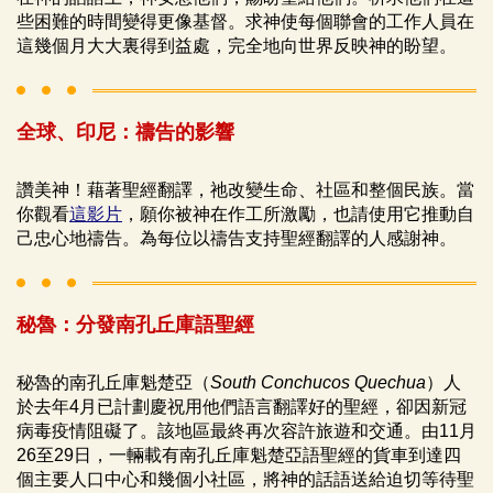
些困難的時間變得更像基督。求神使每個聯會的工作人員在
這幾個月大大裏得到益處，完全地向世界反映神的盼望。
全球、印尼：禱告的影響
讚美神！藉著聖經翻譯，祂改變生命、社區和整個民族。當
你觀看
這影片
，願你被神在作工所激勵，也請使用它推動自
己忠心地禱告。為每位以禱告支持聖經翻譯的人感謝神。
秘魯：分發南孔丘庫語聖經
秘魯的南孔丘庫魁楚亞（
South Conchucos Quechua
）人
於去年4月已計劃慶祝用他們語言翻譯好的聖經，卻因新冠
病毒疫情阻礙了。該地區最終再次容許旅遊和交通。由11月
26至29日，一輛載有南孔丘庫魁楚亞語聖經的貨車到達四
個主要人口中心和幾個小社區，將神的話語送給迫切等待聖