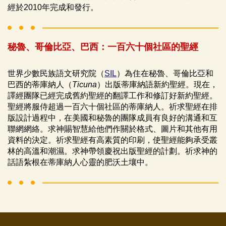
經於2010年完成和發行。
秘魯、哥倫比亞、巴西：一百六十個社區的聖經
世界少數民族語文研究院（
SIL
）為住在秘魯、哥倫比亞和
巴西的蒂庫納人（
Ticuna
）出版蒂庫納語新約聖經。現在，
譯經團隊已經完成舊約聖經的翻譯工作和修訂好新約聖經。
聖經將服侍超過一百六十個社區的蒂庫納人。祈求聖經在排
版設計過程中，在美國和秘魯的團隊成員有良好的溝通和互
聯網網絡。求神賜智慧給他們作關於格式、圖片和其他有用
資料的決定。祈求聖經有高素質的印刷，使聖經能夠承受叢
林的高溫和潮濕。求神帶領慶祝出版聖經的計劃。祈求神的
話語紮根在蒂庫納人心靈的肥沃土壤中。