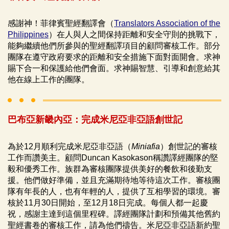
感謝神！菲律賓聖經翻譯會（
Translators Association of the
Philippines
）在人與人之間保持距離和安全守則的挑戰下，
能夠繼續他們所參與的聖經翻譯項目的顧問審核工作。部分
團隊在遵守政府要求的距離和安全措施下面對面開會。求神
賜下合一和保護給他們會面。求神賜智慧、引導和創意給其
他在線上工作的團隊。
巴布亞新畿內亞：完成米尼亞非亞語創世記
為於12月順利完成米尼亞非亞語（
Miniafia
）創世記的審核
工作而讚美主。顧問Duncan Kasokason稱讚譯經團隊的堅
毅和優秀工作。族群為審核團隊提供美好的餐飲和後勤支
援。他們做好準備，並且充滿期待地等待這次工作。審核團
隊有年長的人，也有年輕的人，提供了互相學習的環境。審
核於11月30日開始，至12月18日完成。每個人都一起慶
祝，感謝主達到這個里程碑。譯經團隊計劃和預備其他舊約
聖經書卷的審核工作，請為他們禱告。米尼亞非亞語新約聖