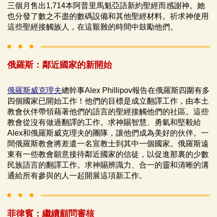
三個月售出1,714本阿普里馬魁亞語新約聖經而感謝神。她
也分發了數之不盡的數碼設備和其他聖經材料。祈求神使用
這些聖經接觸族人，在這艱難的時間中鼓勵他們。
俄羅斯：鄰近國家的新開始
俄羅斯威克理夫
總幹事Alex Phillipov報告在俄羅斯四圍有多
四個國家已開始工作！他們的目標是成立翻譯工作，由本土
教會伙伴帶領藉著他們的語言的聖經接觸他們的社區。這些
教會從沒有做過翻譯的工作。求神賜智慧、勇氣和堅毅給
Alex和俄羅斯威克理夫的團隊，讓他們成為美好的伙伴。一
間俄羅斯教會將差遣一名宣教士到其中一個國家。俄羅斯遠
東有一些教會願意接待鄰近國家的信徒，以促進那裏的少數
民族語言的翻譯工作。求神賜辨識力、合一的靈和清晰的溝
通給所有參與的人一起開展這項新工作。
菲律賓：繼續顧問審核