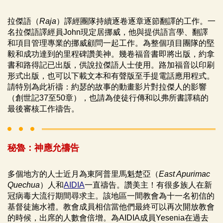
拉傑語（
Raja
）譯經團隊持續逐卷逐章逐節翻譯的工作。一
名拉傑語譯經員John現定居挪威，他與提供語言學、翻譯
和項目管理專業的挪威顧問一起工作。為整個項目團隊的堅
毅和成功達到的里程碑讚美神。幾卷福音書即將出版，約拿
書和路得記已出版，供說拉傑語人士使用。路加福音以印刷
形式出版，也可以下載文本和有聲版至手提電話應用程式。
請特別為此祈禱：約瑟的故事的動畫影片對拉傑人的影響
（創世記37至50章），也請為使徒行傳和以弗所書譯稿的
最後審核工作禱告。
秘魯：神應允禱告
多個地方的人士近月為東阿普里馬魁楚亞（
East Apurimac
Quechua
）人和
AIDIA
一直禱告。讚美主！有很多族人在新
冠病毒大流行期間尋求主。該地區一間教會為十一名初信的
基督徒施水禮。教會成員相信當他們最終可以再次開放教會
的時候，出席的人數會倍增。為AIDIA成員Yesenia在過去