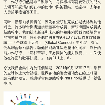
下，作領導仍然是非常艱難的。每個機構都需要敬虔的兒女
去領導和認清如何在神的使命中與祂聯結。感謝神！去年有
人勇於承擔領導工作。
同時，新領袖承擔責任，因為有些領袖完成任期或轉到其他
崗位。許多聯會機構迎接新董事會成員、新領導團隊成員或
新總幹事。我們祈求新任和未來的領袖能夠與我們經驗豐富
的前領袖並肩，特別是他們將會在9月13至17日聯會虛擬會
議──「全球線上大會」（Global Connect）中相聚。讓我
們為聯會領袖禱告，願他們能夠進深經歷神的同在，靠神的
能力作領導。「耶和華啊，王必因祢的能力歡喜。……又使
他在祢面前歡喜快樂。」（詩21:1上、6）
今次我們會集中為於這個星期（2021年9月13至17日）舉行
的全球線上大會祈禱。世界各地的聯會領袖會在線上相聚，
請為他們禱告。感謝聯會傳訊總幹事Phil Prior提供以下禱告
事項。