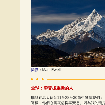
攝影
：Marc Ewell
全球：勞苦擔重擔的人
耶穌在馬太福音11章28至30節中邀請我
這樣，你們心裏就必得享安息。因為我的軛