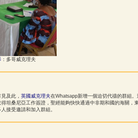
影
：多哥威克理夫
有見及此，
英國威克理夫
在Whatsapp新增一個迫切代禱的群組。
取得坦桑尼亞工作簽證，聖經能夠快快通過中非期和國的海關，
多人接受邀請和加入群組。