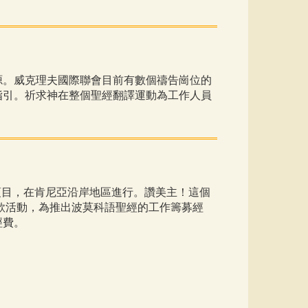
源。威克理夫國際聯會目前有數個禱告崗位的
指引。祈求神在整個聖經翻譯運動為工作人員
項目，在肯尼亞沿岸地區進行。讚美主！這個
款活動，為推出波莫科語聖經的工作籌募經
經費。