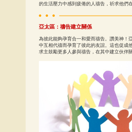
的生活壓力中感到疲倦的人禱告，祈求他們
亞太區：禱告建立關係
為彼此能夠孕育合一和愛而禱告。讚美神！亞太區
中互相代禱而孕育了彼此的友誼。這也促成
求主鼓勵更多人參與禱告，在其中建立伙伴