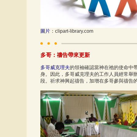
圖片
：clipart-library.com
多哥：禱告帶來更新
多哥威克理夫
的領袖確認當神在祂的使命中
身。因此，多哥威克理夫的工作人員經常舉
段。祈求神興起禱告，加增在多哥參與禱告