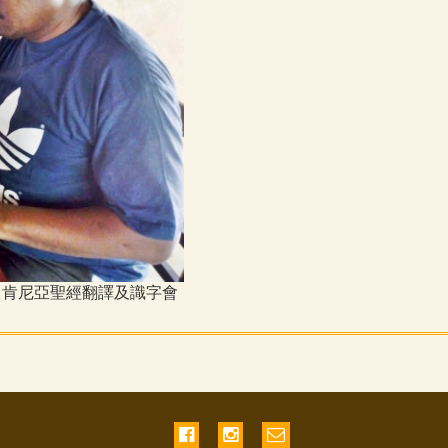
：肯尼亞聖經翻譯及識字會