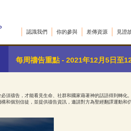
認識我們
你的參與
差傳資源
見證
每周禱告重點 - 2021年12月5日至1
會必須禱告，才能看見生命、社群和國家藉著神的話語得到轉化
機構和個別信徒，並提供禱告資訊，邀請對方為聖經翻譯運動和