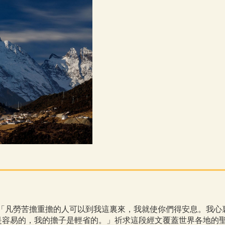
們：「凡勞苦擔重擔的人可以到我這裏來，我就使你們得安息。我
是容易的，我的擔子是輕省的。」祈求這段經文覆蓋世界各地的