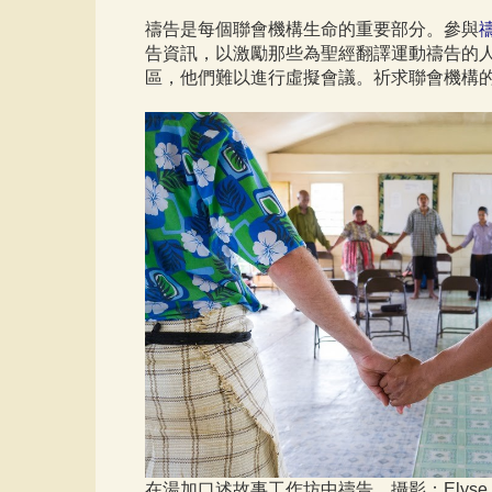
禱告是每個聯會機構生命的重要部分。參與
告資訊，以激勵那些為聖經翻譯運動禱告的
區，他們難以進行虛擬會議。祈求聯會機構
在湯加口述故事工作坊中禱告。攝影：Elyse Pa