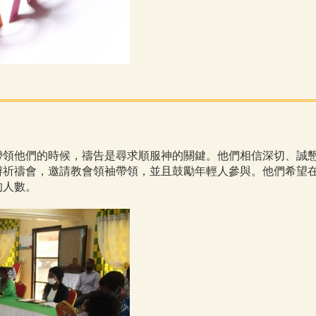
帶領他們的時候，禱告是尋求順服神的關鍵。他們相信深切、誠
辦祈禱會，邀請教會領袖帶領，並且鼓勵年輕人參與。他們希望
的人數。