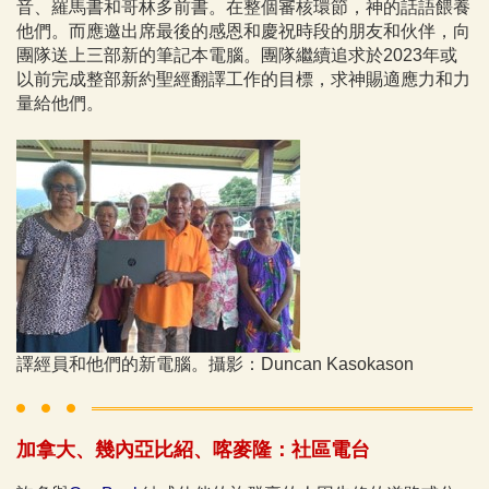
音、羅馬書和哥林多前書。在整個審核環節，神的話語餵養
他們。而應邀出席最後的感恩和慶祝時段的朋友和伙伴，向
團隊送上三部新的筆記本電腦。團隊繼續追求於2023年或
以前完成整部新約聖經翻譯工作的目標，求神賜適應力和力
量給他們。
譯經員和他們的新電腦。攝影：Duncan Kasokason
加拿大、幾內亞比紹、喀麥隆：社區電台