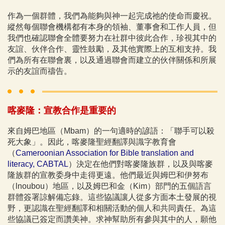
作為一個群體，我們為能夠與神一起完成祂的使命而慶祝。
縱然每個聯會機構都有本身的領袖、董事會和工作人員，但
我們也確認聯會全體要努力在社群中彼此合作，珍視其中的
友誼、伙伴合作、靈性鼓勵，及其他實際上的互相支持。我
們為所有在聯會裏，以及通過聯會而建立的伙伴關係和所展
示的友誼而禱告。
喀麥隆：宣教合作是重要的
來自姆巴地區（Mbam）的一句適時的諺語：「聯手可以殺
死大象」。因此，喀麥隆聖經翻譯與識字教育會
（
Cameroonian Association for Bible translation and
literacy, CABTAL
）決定在他們對喀麥隆族群，以及與喀麥
隆族群的宣教委身中走得更遠。他們最近與姆巴和伊努布
（lnoubou）地區，以及姆巴和金（Kim）部門的五個語言
群體簽署諒解備忘錄。這些協議讓人從多方面本土發展的視
野，更認識在聖經翻譯和相關活動的個人和共同責任。為這
些協議已簽定而讚美神。求神幫助所有參與其中的人，願他