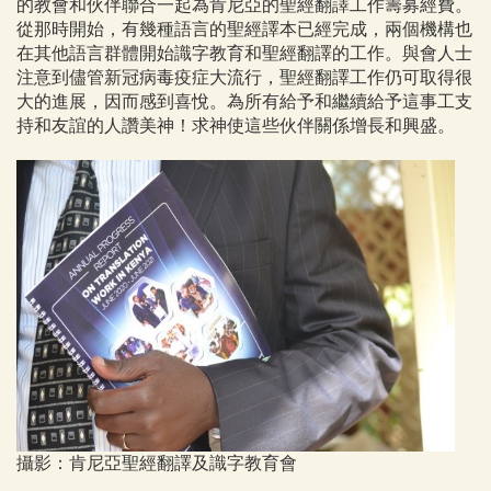
的教會和伙伴聯合一起為肯尼亞的聖經翻譯工作籌募經費。
從那時開始，有幾種語言的聖經譯本已經完成，兩個機構也
在其他語言群體開始識字教育和聖經翻譯的工作。與會人士
注意到儘管新冠病毒疫症大流行，聖經翻譯工作仍可取得很
大的進展，因而感到喜悅。為所有給予和繼續給予這事工支
持和友誼的人讚美神！求神使這些伙伴關係增長和興盛。
攝影：肯尼亞聖經翻譯及識字教育會