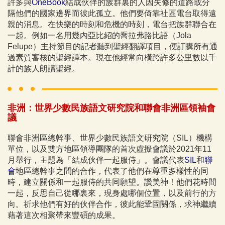
許多與
OneBook
結成伙伴的族群裏的人因失修的道路或分
隔他們的國家邊界而彼此孤立。他們要倚靠社區電台取得遠
親的消息。在快樂的時刻和危機的時刻，電台把族群聯合在
一起。例如一名用幾內亞比紹的喬拉弗路比語（Jola
Felupe）主持節目的記者聽到聖經翻譯項目，便訂購所有通
過素質審核的聖經譯本。現在他經常向橫跨許多公里數以千
計的族人朗讀聖經。
非洲：世界少數民族語文研究院和聯會非洲區領袖會
議
聯會非洲區總幹事、世界少數民族語文研究院（SIL）機構
單位，以及雙方地區領導團隊的首次虛擬會議於2021年11
月舉行，主題為「結成伙伴一起服侍」。會議代表
SIL
和
聯
會
地區總幹事之間的合作，代表了他們在尊重多樣性的同
時，建立關係和一起服侍的共同願望。讚美神！他們花時間
一起，反思自己從哪裏來，現身處哪個位置，以及前行的方
向。祈求他們有好的伙伴合作，彼此能鞏固關係，求神繼續
藉著這次相聚帶來豐碩的成果。