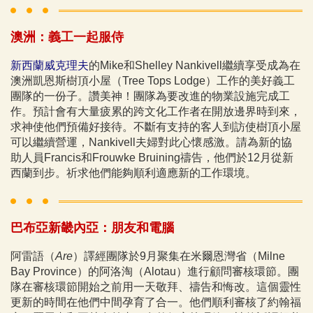
澳洲：義工一起服侍
新西蘭威克理夫
的Mike和Shelley Nankivell繼續享受成為在
澳洲凱恩斯樹頂小屋（Tree Tops Lodge）工作的美好義工
團隊的一份子。讚美神！團隊為要改進的物業設施完成工
作。預計會有大量疲累的跨文化工作者在開放邊界時到來，
求神使他們預備好接待。不斷有支持的客人到訪使樹頂小屋
可以繼續營運，Nankivell夫婦對此心懷感激。請為新的協
助人員Francis和Frouwke Bruining禱告，他們於12月從新
西蘭到步。祈求他們能夠順利適應新的工作環境。
巴布亞新畿內亞：朋友和電腦
阿雷語（
Are
）譯經團隊於9月聚集在米爾恩灣省（Milne
Bay Province）的阿洛淘（Alotau）進行顧問審核環節。團
隊在審核環節開始之前用一天敬拜、禱告和悔改。這個靈性
更新的時間在他們中間孕育了合一。他們順利審核了約翰福