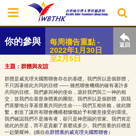
你的參與
每周禱告重點 -
返回
2022年1月30日
至2月5日
主題：群體與友誼
群體是威克理夫國際聯會存在的基礎。我們所以是個群體，
不只因著彼此共同的目標 —— 雖然聯會機構的確有著許多
共同的目標。我們參與神的使命，源於我們與三一神的相
交，並我們在基督身體裏的團契。我們所以是個群體，因我
們喜樂地分享基督裏共同的生命⋯⋯我們互相依賴，彼此聯
繫，創造了讓所有聯會機構都慷慨給予和樂意接受的環境。
我們確認我們不是擁有者，卻只是神恩賜的管家。我們肯定
彼此的所是，而不是貢獻了甚麼或多少。我們首要的目標是
一起榮耀神。(摘自
在群體裏的威克理夫國際聯會
）