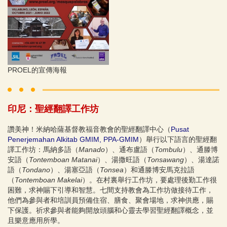
PROEL的宣傳海報
印尼：聖經翻譯工作坊
讚美神！米納哈薩基督教福音教會的聖經翻譯中心（
Pusat
Penerjemahan Alkitab GMIM, PPA-GMIM
）舉行以下語言的聖經翻
譯工作坊：馬納多語（
Manado
）、通布盧語（
Tombulu
）、通滕博
安語（
Tontemboan Matanai
）、湯撒旺語（
Tonsawang
）、湯達諾
語（
Tondano
）、湯塞亞語（
Tonsea
）和通滕博安馬克拉語
（
Tontemboan Makelai
）。在村裏舉行工作坊，要處理後勤工作很
困難，求神賜下引導和智慧。七間支持教會為工作坊做接待工作，
他們為參與者和培訓員預備住宿、膳食、聚會場地，求神供應，賜
下保護。祈求參與者能夠開放頭腦和心靈去學習聖經翻譯概念，並
且樂意應用所學。