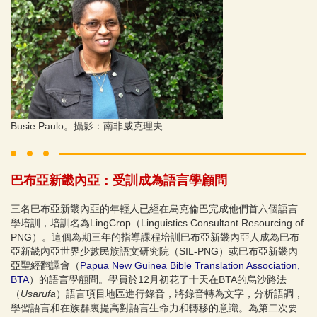
Busie Paulo。攝影：南非威克理夫
​巴布亞新畿內亞：受訓成為語言學顧問
三名巴布亞新畿內亞的年輕人已經在烏克倫巴完成他們首六個語言
學培訓，培訓名為LingCrop（Linguistics Consultant Resourcing of
PNG）。這個為期三年的指導課程培訓巴布亞新畿內亞人成為巴布
亞新畿內亞世界少數民族語文研究院（SIL-PNG）或巴布亞新畿內
亞聖經翻譯會（
Papua New Guinea Bible Translation Association,
BTA
）的語言學顧問。學員於12月初花了十天在BTA的烏沙路法
（
Usarufa
）語言項目地區進行錄音，將錄音轉為文字，分析語調，
學習語言和在族群裏提高對語言生命力和轉移的意識。為第二次要