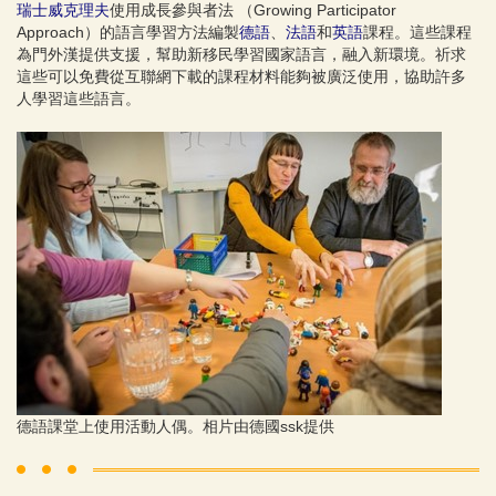
瑞士威克理夫
使用成長參與者法 （Growing Participator
Approach）的語言學習方法編製
德語
、
法語
和
英語
課程。這些課程
為門外漢提供支援，幫助新移民學習國家語言，融入新環境。祈求
這些可以免費從互聯網下載的課程材料能夠被廣泛使用，協助許多
人學習這些語言。
德語課堂上使用活動人偶。相片由德國ssk提供