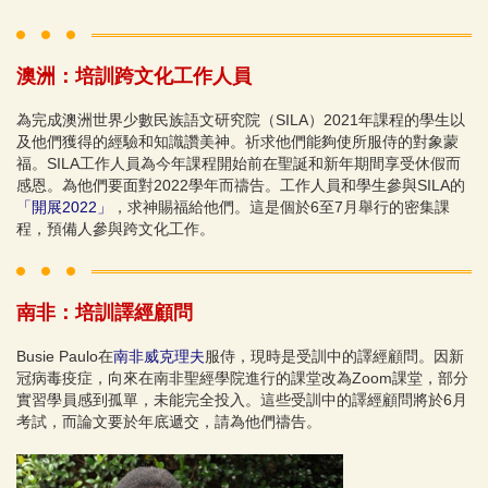
​澳洲：培訓跨文化工作人員
為完成澳洲世界少數民族語文研究院（SILA）2021年課程的學生以
及他們獲得的經驗和知識讚美神。祈求他們能夠使所服侍的對象蒙
福。SILA工作人員為今年課程開始前在聖誕和新年期間享受休假而
感恩。為他們要面對2022學年而禱告。工作人員和學生參與SILA的
「開展2022」
，求神賜福給他們。這是個於6至7月舉行的密集課
程，預備人參與跨文化工作。
南非：培訓譯經顧問
Busie Paulo在
南非威克理夫
服侍，現時是受訓中的譯經顧問。因新
冠病毒疫症，向來在南非聖經學院進行的課堂改為Zoom課堂，部分
實習學員感到孤單，未能完全投入。這些受訓中的譯經顧問將於6月
考試，而論文要於年底遞交，請為他們禱告。