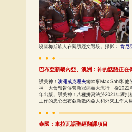
曉查梅斯族人在閱讀經文選段。攝影：
肯尼
​巴布亞新畿內亞、澳洲：神的話語正在
讚美神！
澳洲威克理夫
總幹事Max Sahl
神！大會報告儘管新冠病毒大流行，從2022
年出版。讚美神！八種拼寫法於2021年獲
工作的忠心巴布亞新畿內亞人和外來工作人員
泰國：東拉瓦語聖經翻譯項目