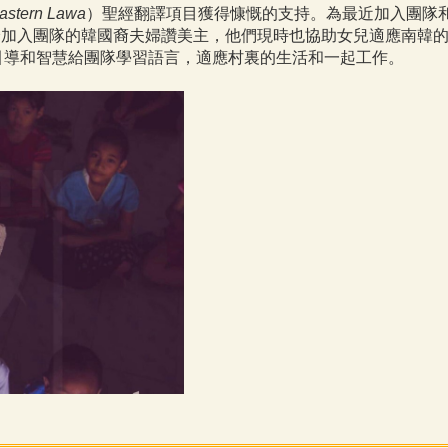
astern Lawa
）聖經翻譯項目獲得慷慨的支持。為最近加入團隊和搬到
委身加入團隊的韓國裔夫婦讚美主，他們現時也協助女兒適應南韓
引導和智慧給團隊學習語言，適應村裏的生活和一起工作。