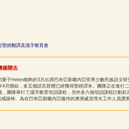
亞聖經翻譯及識字教育會
傳揚開去
和他的妻子Helen能夠於3月出席巴布亞新畿內亞世界少數民族語文
年4月開始，多五個語言群體已經獲得聖經譯本。團隊正在進行二十
批核，團隊舉行了識字教育培訓課程，另外多六個培訓課程計劃於2
感謝神。為在巴布亞新畿內亞服侍的澳洲威克理夫工作人員讚美神