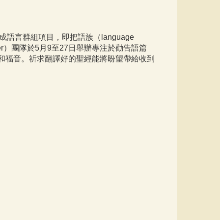
語言群組項目，即把語族（language
ster）團隊於5月9至27日舉辦專注於勸告語篇
分享聖經和福音。祈求翻譯好的聖經能將盼望帶給收到