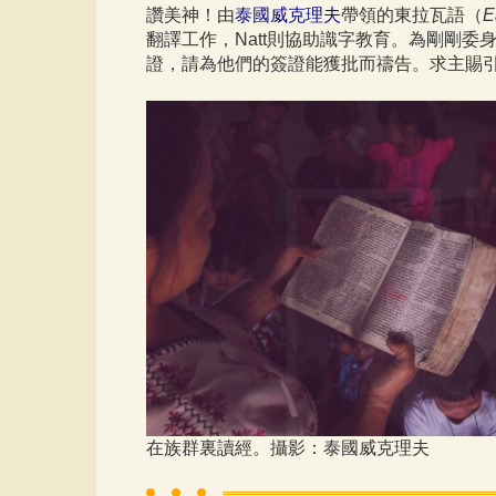
讚美神！由
泰國威克理夫
帶領的東拉瓦語（
E
翻譯工作，Natt則協助識字教育。為剛剛
證，請為他們的簽證能獲批而禱告。求主賜
在族群裏讀經。攝影：泰國威克理夫