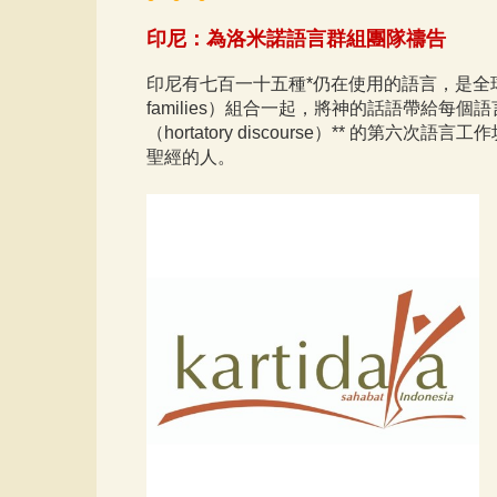
​印尼：為洛米諾語言群組團隊禱告
印尼有七百一十五種*仍在使用的語言，是全
families）組合一起，將神的話語帶給
（hortatory discourse）**
聖經的人。