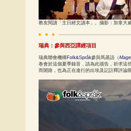
教友閱讀「主日經文讀本」。攝影：加拿大
瑞典：參與西亞譯經項目
瑞典聯會機構
Folk&Språk
參與馬基語（
Mage
卷會於這個夏季錄音，請為此禱告，祈求這
而開路，也為正在進行的出埃及記註釋評論