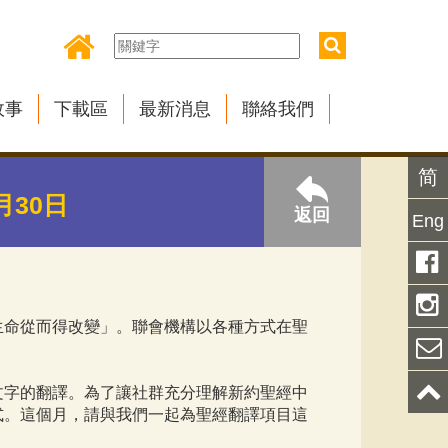
故事
下載區
最新消息
聯絡我們
简
月30日
返回
Eng
生命從而得改變」。聯會機構以各種方式在聖
文字的翻譯。為了讓社群充分理解新約聖經中
式。這個月，請與我們一起為聖經翻譯項目這