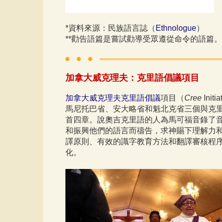
*資料來源：民族語言誌（
Ethnologue
）
**勸告語篇是嘗試勸導受眾遵從命令的語篇。
加拿大威克理夫：克里語倡議項目
加拿大威克理夫克里語倡議
項目（
Cree
Ini
馬尼托巴省、安大略省和魁北克省三個與克
首四章。說奧吉克里語的人為馬可福音錄了
和振興他們的語言而禱告，求神賜下理解力和
譯原則、有效的識字教育方法和翻譯審核程
化。