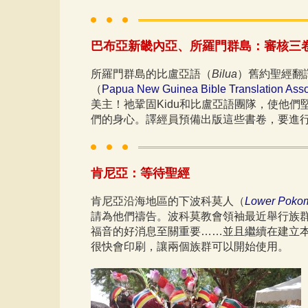
巴布亞新畿內亞、所羅門群島：審核三
所羅門群島的比盧亞語（
Bilua
）舊約聖經翻
（
Papua New Guinea Bible Translation Asso
美主！祂鞏固Kidu和比盧亞語團隊，使他
們的身心。譯經員預備出版這些書卷，要進
肯尼亞：等待聖經
肯尼亞沿海地區的下波科莫人（
Lower Poko
請為他們禱告。波科莫教會領袖最近舉行族群感
福音的好消息至關重要……並且繼續在建立
很快會印刷，讓兩個族群可以開始使用。