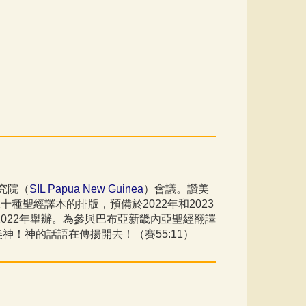
研究院（
SIL Papua New Guinea
）會議。讚美
種聖經譯本的排版，預備於2022年和2023
022年舉辦。為參與巴布亞新畿內亞聖經翻譯
！神的話語在傳揚開去！（賽55:11）