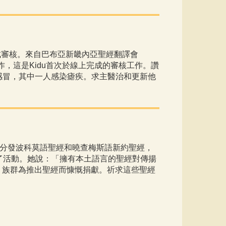
成審核。來自巴布亞新畿內亞聖經翻譯會
工作，這是Kidu首次於線上完成的審核工作。讚
感冒，其中一人感染瘧疾。求主醫治和更新他
分發波科莫語聖經和曉查梅斯語新約聖經，
出席了活動。她說：「擁有本土語言的聖經對傳揚
！族群為推出聖經而慷慨捐獻。祈求這些聖經