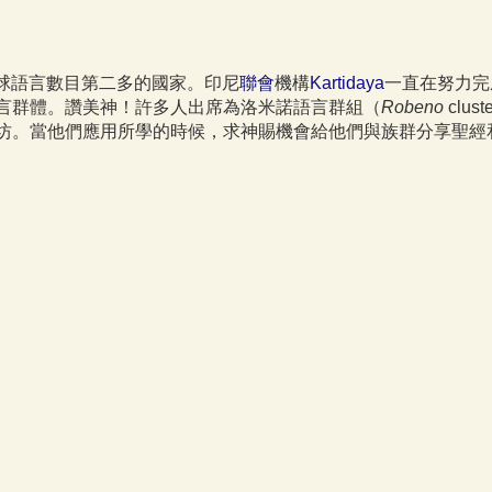
球語言數目第二多的國家。印尼
聯會
機構
Kartidaya
一直在努力完成
每個語言群體。讚美神！許多人出席為洛米諾語言群組（
Robeno
clu
 的第六次語言工作坊。當他們應用所學的時候，求神賜機會給他們與族群