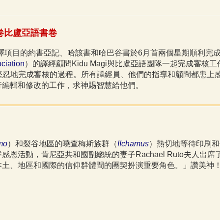
卷比盧亞語書卷
譯項目的約書亞記、哈該書和哈巴谷書於6月首兩個星期順利完
ciation
）的譯經顧問Kidu Magi與比盧亞語團隊一起完成審核
們堅忍地完成審核的過程。所有譯經員、他們的指導和顧問都患上
行編輯和修改的工作，求神賜智慧給他們。
mo
）和裂谷地區的曉查梅斯族群（
IIchamus
）熱切地等待印刷和
恩活動，肯尼亞共和國副總統的妻子Rachael Ruto夫人
本土、地區和國際的信仰群體間的團契扮演重要角色。」讚美神