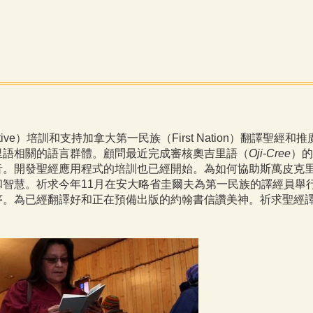
tiative）培訓和支持加拿大第一民族
（First Nation）
翻譯聖經和推
里語相關的語言群體。顧問最近完成審核奧吉里語（
Oji-Cree
）的
音。開發聖經應用程式的培訓也已經開始。為如何協助斯萬皮克
智慧。祈求今年11月在安大略省圭爾夫為第一民族的譯經員舉
序。為已經翻譯好和正在預備出版的約翰書信讚美神。祈求聖經