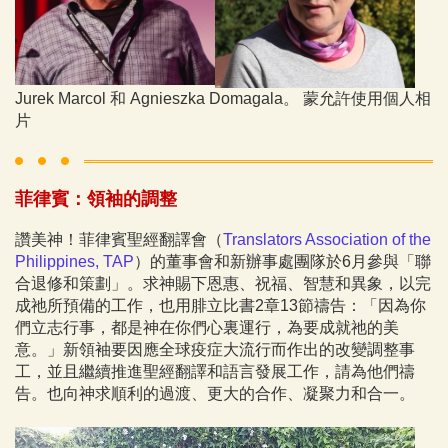
Jurek Marcol 和 Agnieszka Domagala。 蒙允許使用個人相
片
菲律賓：領袖的調整
讚美神！菲律賓聖經翻譯會（
Translators Association of the
Philippines, TAP
）的董事會和新辦事處團隊於6月參與「聯
合退修和策劃」。求神賜下恩惠、祝福、智慧和異象，以完
成祂所預備的工作，也用腓立比書2章13節禱告：「因為你
們立志行事，都是神在你們心裏運行，為要成就祂的美
意。」新領袖要因應全球疫症大流行而作出的改變調整事
工，並且繼續推進聖經翻譯和語言發展工作，請為他們禱
告。也向神求順利的過渡、更大的合作、凝聚力和合一。