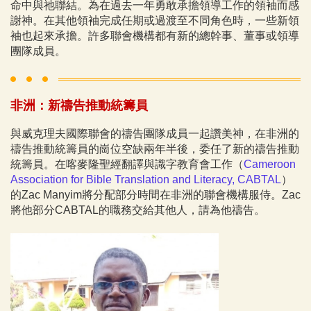
命中與祂聯結。為在過去一年勇敢承擔領導工作的領袖而感
謝神。在其他領袖完成任期或過渡至不同角色時，一些新領
袖也起來承擔。許多聯會機構都有新的總幹事、董事或領導
團隊成員。
非洲：新禱告推動統籌員
與威克理夫國際聯會的禱告團隊成員一起讚美神，在非洲的
禱告推動統籌員的崗位空缺兩年半後，委任了新的禱告推動
統籌員。在喀麥隆聖經翻譯與識字教育會工作（
Cameroon
Association for Bible Translation and Literacy, CABTAL
）
的Zac Manyim將分配部分時間在非洲的聯會機構服侍。Zac
將他部分CABTAL的職務交給其他人，請為他禱告。