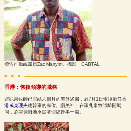
禱告推動統籌員Zac Manyim。攝影：CABTAL
香港：恢復領導的職務
羅兆泉牧師已完結六個月的海外述職，於7月1日恢復擔任
香
港威克理夫
總幹事的崗位。讚美神！在羅兆泉牧師離開期
間，劉雪慷慨地承擔署理總幹事一職。