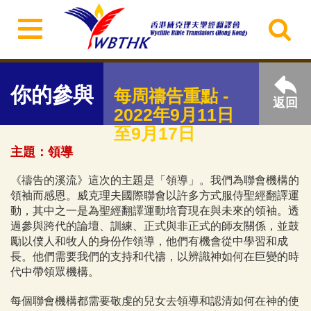
你的參與
每周禱告重點 -
返回
2022年9月11日
至9月17日
主題：領導
《禱告的溪流》這次的主題是「領導」。我們為聯會機構的
領袖而感恩。威克理夫國際聯會以許多方式服侍聖經翻譯運
動，其中之一是為聖經翻譯運動培育現在與未來的領袖。透
過參與跨代的論壇、訓練、正式與非正式的師友關係，並鼓
勵以僕人和牧人的身份作領導，他們有機會從中學習和成
長。他們需要我們的支持和代禱，以辨識神如何在巨變的時
代中帶領眾機構。
每個聯會機構都需要敬虔的兒女去領導和認清如何在神的使