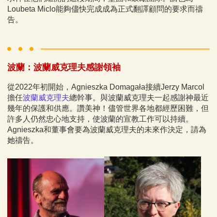
Loubeta Miclo能夠儘快完成成為正式翻譯顧問的要求而禱
告。
波蘭：波蘭威克理夫感謝領袖
從2022年初開始，Agnieszka Domagała接續Jerzy Marcol
擔任
波蘭威克理夫
總幹事。與波蘭威克理夫一起感謝神最近
幾年的保護和供應。讚美神！儘管世界各地都經歷困難，但
許多人仍然忠心地支持，使波蘭的宣教工作可以持續。
Agnieszka和董事會要為波蘭威克理夫的未來作決定，請為
她禱告。