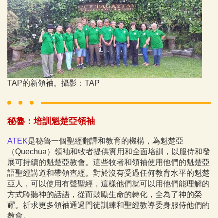
TAP的新領袖。攝影：TAP
秘魯：培訓魁楚亞領袖
ATEK
是秘魯一個聖經翻譯和教育的機構，為魁楚亞
（Quechua）領袖和牧者
提供實用和全面培訓，以
服侍和發
展可持續的魁楚亞教會。這些牧者和領袖使用他們的魁楚亞
語聖經講道和帶領查經。對於沒有受過任何教育水平的魁楚
亞人，可以使用有聲聖經，這樣他們就可以用他們能理解的
方式聆聽神的話語，從而鼓勵生命的轉化，全為了神的榮
耀。祈求更多領袖通過門徒訓練和聖經教導委身服侍他們的
教會。