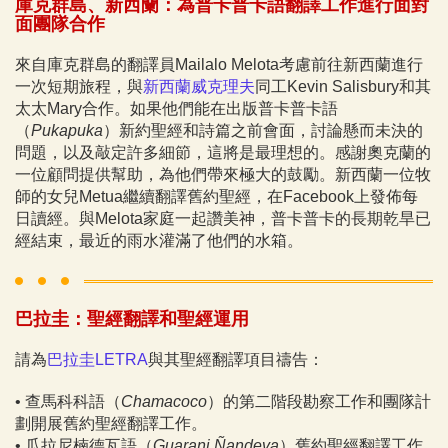
庫克群島、新西蘭：為普卡普卡語翻譯工作進行面對
面團隊合作
來自庫克群島的翻譯員Mailalo Melota考慮前往新西蘭進行
一次短期旅程，與
新西蘭威克理夫
同工Kevin Salisbury和其
太太Mary合作。如果他們能在出版普卡普卡語
（
Pukapuka
）新約聖經和詩篇之前會面，討論懸而未決的
問題，以及敲定許多細節，這將是最理想的。感謝奧克蘭的
一位顧問提供幫助，為他們帶來極大的鼓勵。新西蘭一位牧
師的女兒Metua繼續翻譯舊約聖經，在Facebook上發佈每
日讀經。與Melota家庭一起讚美神，普卡普卡的長期乾旱已
經結束，最近的雨水灌滿了他們的水箱。
巴拉圭：聖經翻譯和聖經運用
請為
巴拉圭LETRA
與其聖經翻譯項目禱告：
•
查馬科科語（
Chamacoco
）的第二階段勘察工作和團隊計
劃開展舊約聖經翻譯工作。
•
瓜拉尼楠德瓦語（
Guarani Ñandeva
）舊約聖經翻譯工作