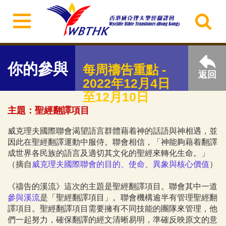
你的參與
每周禱告重點 -
返回
2022年12月4日
至12月10日
主題：​聖經翻譯項目
威克理夫國際聯會渴望語言群體藉着神的話語與神相遇，並
因此在聖經翻譯運動中服侍。聯會相信，「神能夠藉着翻譯
成世界各民族的語言及適切其文化的聖經來轉化生命。」
（摘自
威克理夫國際聯會的目的、使命、異象與核心價值
）
《禱告的溪流》這次的主題是聖經翻譯項目。聯會其中一道
參與溪流
是「聖經翻譯項目」。聯會機構逾半有管理聖經翻
譯項目。聖經翻譯項目需要擁有不同技能的團隊來管理，他
們一起努力，確保翻譯的經文清晰易明，準確反映原文的意