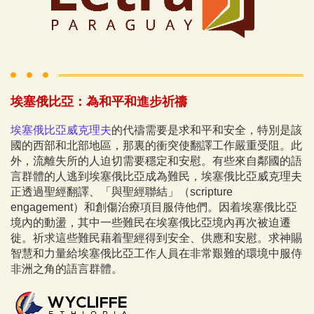
​埃塞俄比亞：為和平和進步祈禱
埃塞俄比亞威克理夫
的代禱需要是求和平和安全，特別是該
國的西部和北部地區，那裏的衝突使翻譯工作嚴重受阻。此
外，流離失所的人迫切需要穩定和安慰。有些來自鄰國的語
言群體的人逃到埃塞俄比亞成為難民，埃塞俄比亞威克理夫
正透過聖經翻譯、「與聖經聯結」（scripture
engagement）和創傷治療項目服侍他們。因着埃塞俄比亞
境內的動盪，其中一些難民在埃塞俄比亞境內再次被迫遷
徙。祈求這些難民藉着聖經得到安全、供應和安慰。求神賜
智慧和力量給埃塞俄比亞工作人員在非常艱難的環境中服侍
非洲之角的語言群體。