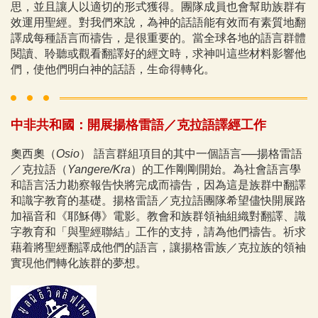
思，並且讓人以適切的形式獲得。團隊成員也會幫助族群有
效運用聖經。對我們來說，為神的話語能有效而有素質地翻
譯成每種語言而禱告，是很重要的。當全球各地的語言群體
閱讀、聆聽或觀看翻譯好的經文時，求神叫這些材料影響他
們，使他們明白神的話語，生命得轉化。
​中非共和國：開展揚格雷語／克拉語譯經工作
奧西奧（
Osio
） 語言群組項目的其中一個語言──揚格雷語
／克拉語（
Yangere/Kra
）的工作剛剛開始。為社會語言學
和語言活力勘察報告快將完成而禱告，因為這是族群中翻譯
和識字教育的基礎。揚格雷語／克拉語團隊希望儘快開展路
加福音和《耶穌傳》電影。教會和族群領袖組織對翻譯、識
字教育和「與聖經聯結」工作的支持，請為他們禱告。祈求
藉着將聖經翻譯成他們的語言，讓揚格雷族／克拉族的領袖
實現他們轉化族群的夢想。