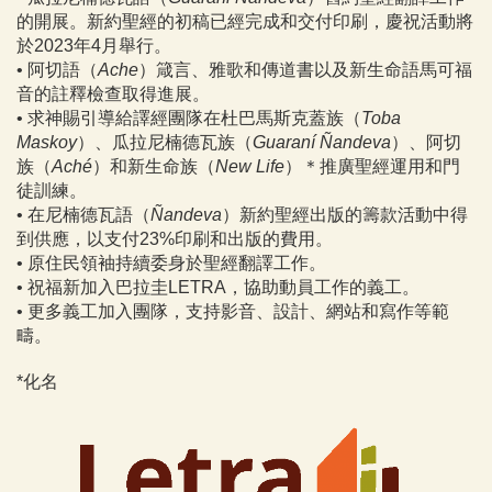
的開展。新約聖經的初稿已經完成和交付印刷，慶祝活動將
於2023年4月舉行。
•
阿切語（
Ache
）箴言、雅歌和傳道書以及新生命語馬可福
音的註釋檢查取得進展。
•
求神賜引導給譯經團隊在杜巴馬斯克蓋族（
Toba
Maskoy
）、瓜拉尼楠德瓦族（
Guaraní Ñandeva
）、阿切
族（
Aché
）和新生命族（
New Life
）
＊
推廣聖經運用和門
徒訓練。
•
在尼楠德瓦語（
Ñandeva
）新約聖經出版的籌款活動中得
到供應，以支付23%印刷和出版的費用。
•
原住民領袖持續委身於聖經翻譯工作。
•
祝福新加入巴拉圭LETRA，協助動員工作的義工。
•
更多義工加入團隊，支持影音、設計、網站和寫作等範
疇。
*化名