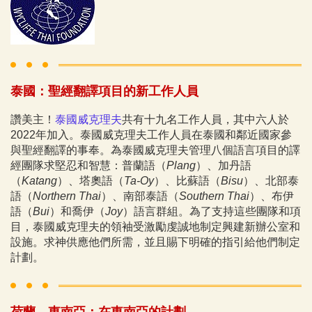
泰國：聖經翻譯項目的新工作人員
讚美主！
泰國威克理夫
共有十九名工作人員，其中六人於
2022年加入。泰國威克理夫工作人員在泰國和鄰近國家參
與聖經翻譯的事奉。為泰國威克理夫管理八個語言項目的譯
經團隊求堅忍和智慧：普蘭語（
Plang
）、加丹語
（
Katang
）、塔奧語（
Ta-Oy
）、比蘇語（
Bisu
）、北部泰
語（
Northern Thai
）、南部泰語（
Southern Thai
）、布伊
語（
Bui
）和喬伊（
Joy
）語言群組。為了支持這些團隊和項
目，泰國威克理夫的領袖受激勵虔誠地制定興建新辦公室和
設施。求神供應他們所需，並且賜下明確的指引給他們制定
計劃。
荷蘭、東南亞：在東南亞的計劃