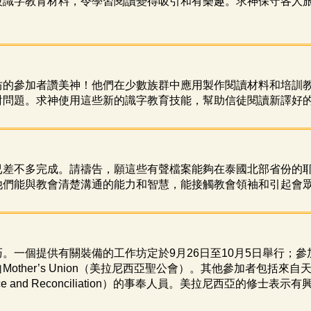
級識字教育材料，令學習閱讀變得吸引和有樂趣。求神保守各人
坊的參加者讚美神！他們在少數族群中應用製作閱讀材料和培訓
對問題。求神使用這些新的識字教育技能，幫助信徒閱讀新譯好
已差不多完成。請禱告，願這些有聲檔案能夠在泰國北部省份的
他們能與教會清楚溝通的能力和智慧，能接觸教會領袖和引起會
。一個提供有關裝備的工作坊定於9月26日至10月5日舉行；
other’s Union（美拉尼西亞聖公會）。其他參加者包括
nity, Peace and Reconciliation）的事奉人員。美拉尼