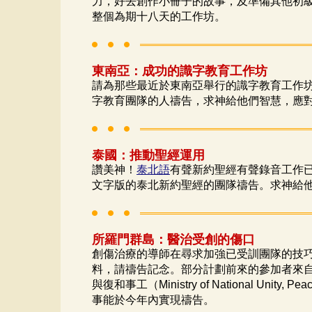
力，好去創作小冊子的故事，及準備其他初
整個為期十八天的工作坊。
東南亞：成功的識字教育工作坊
請為那些最近於東南亞舉行的識字教育工作
字教育團隊的人禱告，求神給他們智慧，應
泰國：推動聖經運用
讚美神！
泰北語
有聲新約聖經有聲錄音工作
文字版的泰北新約聖經的團隊禱告。求神給
所羅門群島：醫治受創的傷口
創傷治療的導師在尋求加強已受訓團隊的技巧
料，請禱告記念。部分計劃前來的參加者來自M
與復和事工（Ministry of National U
事能於今年內實現禱告。