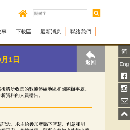
故事
下載區
最新消息
聯絡我們
简
0月1日
返回
Eng
然後將所收集的數據傳給地區和國際辦事處。
分析資料的人員禱告。
告記念。求主給參加者賜下智慧、創意和能