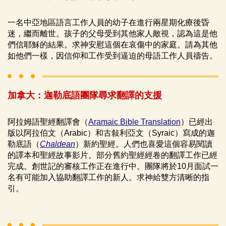
一名中亞地區語言工作人員的幼子在進行兩星期化療後昏
迷，繼而離世。孩子的父母受到其他家人敵視，認為這是他
們信耶穌的結果。求神安慰這個在哀傷中的家庭。請為其他
如他們一樣，因信仰和工作受到逼迫的母語工作人員禱告。
加拿大：迦勒底語團隊尋求翻譯的支援
阿拉姆語聖經翻譯會（
Aramaic Bible Translation
）已經出
版以阿拉伯文（Arabic）和古敍利亞文（Syraic）寫成的迦
勒底語（
Chaldean
）新約聖經。人們也喜愛這個容易閱讀
的譯本和聖經故事影片。部分舊約聖經經卷的翻譯工作已經
完成。創世記的審核工作正在進行中。團隊將於10月面試一
名有可能加入協助翻譯工作的新人。求神給雙方清晰的指
引。