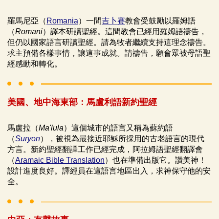
羅馬尼亞（
Romania
）一間
吉卜賽
教會受鼓勵以羅姆語
（
Romani
）譯本研讀聖經。這間教會已經用羅姆語禱告，
但仍以國家語言研讀聖經。請為牧者繼續支持這理念禱告。
求主預備各樣事情，讓這事成就。請禱告，願會眾被母語聖
經感動和轉化。
美國、地中海東部：馬盧利語新約聖經
馬盧拉（
Ma'lula
）這個城市的語言又稱為蘇約語
（
Suryon
），被視為最接近耶穌所採用的古老語言的現代
方言。新約聖經翻譯工作已經完成，阿拉姆語聖經翻譯會
（
Aramaic Bible Translation
）也在準備出版它。讚美神！
設計進度良好。譯經員在這語言地區出入，求神保守他的安
全。