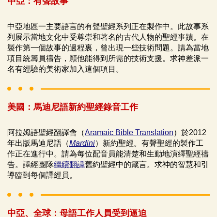
中亞：有聲故事
中亞地區一主要語言的有聲聖經系列正在製作中。此故事系
列展示當地文化中受尊崇和著名的古代人物的聖經事蹟。在
製作第一個故事的過程裏，曾出現一些技術問題。請為當地
項目統籌員禱告，願他能得到所需的技術支援。求神差派一
名有經驗的美術家加入這個項目。
美國：馬迪尼語新約聖經錄音工作
阿拉姆語聖經翻譯會（
Aramaic Bible Translation
）於2012
年出版馬迪尼語（
Mardini
）新約聖經。有聲聖經的製作工
作正在進行中。請為每位配音員能清楚和生動地演繹聖經禱
告。譯經團隊
繼續翻譯
舊約聖經中的箴言。求神的智慧和引
導臨到每個譯經員。
中亞、全球：母語工作人員受到逼迫