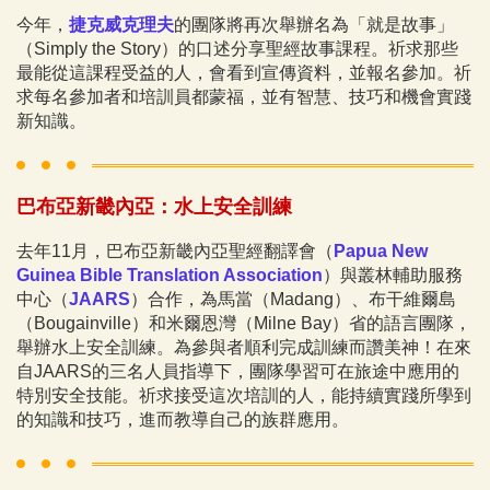
今年，
捷克威克理夫
的團隊將再次舉辦名為「就是故事」
（Simply the Story）的口述分享聖經故事課程。祈求那些
最能從這課程受益的人，會看到宣傳資料，並報名參加。祈
求每名參加者和培訓員都蒙福，並有智慧、技巧和機會實踐
新知識。
巴布亞新畿內亞：水上安全訓練
去年11月，巴布亞新畿內亞聖經翻譯會（
Papua New
Guinea Bible Translation Association
）與叢林輔助服務
中心（
JAARS
）合作，為馬當（Madang）、布干維爾島
（Bougainville）和米爾恩灣（Milne Bay）省的語言團隊，
舉辦水上安全訓練。為參與者順利完成訓練而讚美神！在來
自JAARS的三名人員指導下，團隊學習可在旅途中應用的
特別安全技能。祈求接受這次培訓的人，能持續實踐所學到
的知識和技巧，進而教導自己的族群應用。