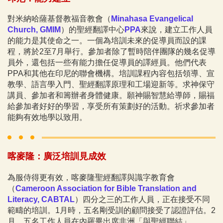
對米納哈薩基督教福音教會（
Minahasa Evangelical
Church, GMIM
）的聖經翻譯中心
PPA
來說，建立工作人員
的能力是其使命之一。一個為培訓未來的促導員而設的課
程，將於2至7月舉行。參加者除了暫時陪伴團隊的幾名促導
員外，還包括一些有能力擔任促導員的譯經員。他們代表
PPA和其他在印尼的聯會機構。培訓課程內容包括領導、宣
教學、語言學入門、聖經翻譯原理和工場迎新等。求神保守
講員、參加者和籌辦者身體健康。願神賜智慧給導師，賜福
給參加者好好的學習，享受所有策劃好的活動。祈求參加者
能夠有效地學以致用。
喀麥隆：廣泛培訓見成效
為服侍得更有效，喀麥隆聖經翻譯與識字教育會
（
Cameroon Association for Bible Translation and
Literacy, CABTAL
）四分之三的工作人員，正在接受不同
範疇的培訓。1月時，五名剛受訓的顧問接受了認證評估。2
月，五名工作人員在內羅畢出席非洲「與聖經聯結」