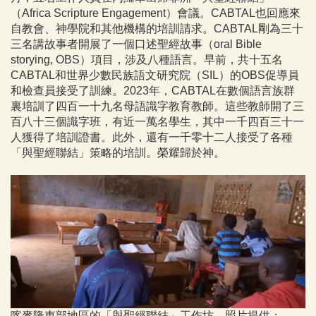
（Africa Scripture Engagement）會議。CABTAL也回應來
自教會、神學院和其他機構的培訓請求。CABTAL剛為三十
三名講故事者開展了一個口述聖經故事（oral Bible
storying, OBS）項目，涉及八種語言。早前，共十五名
CABTAL和世界少數民族語文研究院（SIL）的OBS促導員
和檢查員接受了訓練。2023年，CABTAL在數個語言族群
裏培訓了四百一十九名母語識字教育教師。這些教師開了三
百八十三個識字班，有近一萬名學生，其中一千四百三十一
人獲得了培訓證書。此外，還有一千零十二人接受了各種
「與聖經聯結」策略的培訓。榮耀歸於神。
喀麥隆東部地區的「與聖經聯結」工作坊。照片提供：