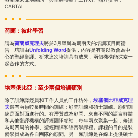
CABTAL
荷蘭：彼此學習
請為
荷蘭威克理夫
將於3月舉辦為期兩天的培訓項目而禱
告，培訓由
Unfolding Word
提供，內容是有關以教會為中
心的聖經翻譯。祈求這次培訓具有成果，兩個機構能探索一
起合作的方式。
埃塞俄比亞：至少兩個培訓類別
除了訓練譯經員和工作人員的工作坊外，
埃塞俄比亞威克理
夫
還有兩類較長時間的訓練：顧問訓練和碩士訓練。顧問訓
練是面對面進行的。有潛質成為顧問、來自不同的語言群體
和其他翻譯機構的譯經團隊領袖，每年兩次聚集一起，修讀
為期四周的神學、聖經翻譯和語言學課程。課程的目的是裝
備學員成為各自團隊的顧問。另一類訓練是在線上提供碩士