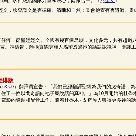
印刷。求神賜給團隊力量和決心，健康合一。（見
全文
）
核經文，檢查譯文是否準確、清晰和自然；又會檢查有否遺漏、畫
有任何一節聖經經文。全國有幾百個島嶼，文化多元，共有超過
言。請禱告，願揚貢德伊族人渴望透過祂的話語認識神，翻譯工
經排版
u-Koki
）翻譯員宣告：「我們已經翻譯聖經為我們的戈奇語，為
住了一位以戈奇語向祂子民說話的真神。」為10月開始的杜魯木
電影的錄製和配音工作。隨着杜魯木 ‧ 戈奇族人獲得更多神的