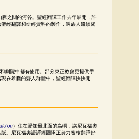
於兩個山脈之間的河谷。聖經翻譯工作去年展開，許
語聖經翻譯和研經資料的製作，叫族人繼續渴
和劇院中都有使用。部分東正教會更提供手
活現在希臘的聾人群體中，聖經翻譯快快開
afo'ou
）住在湯加最北面的島嶼，講尼瓦福奧
出版。尼瓦福奧語譯經團隊正努力審核翻譯好