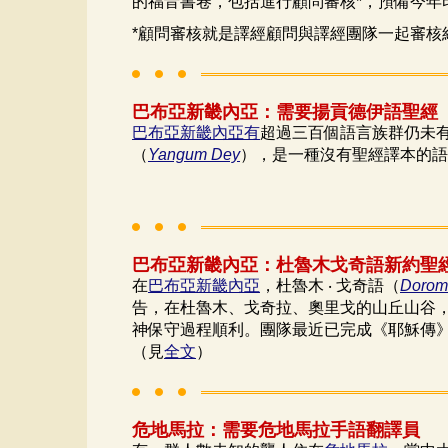
的福音書卷，包括進行顧問審核*，預備今年
*顧問審核就是譯經顧問與譯經團隊一起審
巴布亞新畿內亞：需要揚貢德伊語聖經
巴布亞新畿內亞有
超過三百個語言族群仍未
（
Yangum Dey
），是一種沒有聖經譯本的語
巴布亞新畿內亞：杜魯木戈奇語新約聖
在
巴布亞新畿內亞
，杜魯木 ‧ 戈奇語（
Dorom
告，在杜魯木、戈奇拉、奧里戈的山丘山谷，
神保守過程順利。團隊最近已完成《耶穌傳》
（見
全文
）
危地馬拉：需要危地馬拉手語翻譯員