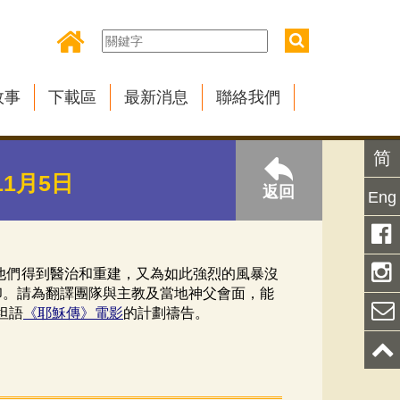
故事
下載區
最新消息
聯絡我們
简
11月5日
返回
Eng
願他們得到醫治和重建，又為如此強烈的風暴沒
印。請為翻譯團隊與主教及當地神父會面，能
坦語
《耶穌傳》電影
的計劃禱告。