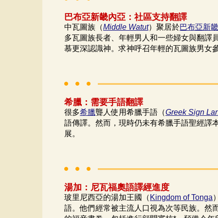
巴布亞新畿內亞：社區支持翻譯
中瓦圖族（
Middle Watut
）聚居於
巴布亞新
多瓦圖族長者、年輕男人和一些婦女與翻譯
慕更深認識神。求神呼召年輕的瓦圖族男女
希臘：需要手語翻譯
很多
希臘
聾人使用希臘手語（
Greek Sign La
語傳譯。然而，現時仍未有希臘手語聖經譯
展。
湯加：尼瓦福奧語譯經進度
玻里尼西亞的湯加王國（
Kingdom of Tonga
語。他們經常被主流人口視為次等民族。然