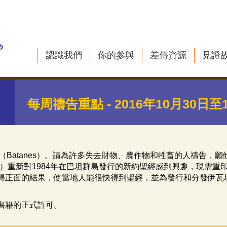
認識我們
你的參與
差傳資源
見證
每周禱告重點 - 2016年10月30日至
（Batanes）。請為許多失去財物、農作物和牲畜的人禱告，
）重新對1984年在巴坦群島發行的新約聖經感到興趣，現需重
得正面的結果，使當地人能很快得到聖經，並為發行和分發伊瓦
書籍的正式許可。