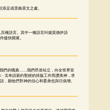
蛇添足或歪曲原文之處。
八百種語言。其中一種語言叫揚貢德伊語
作儘快開展。
我們的職責……我們昂首站立，向全世界宣
 ‧ 戈奇語新約聖經的排版工作而讚美神，求
話語，願他們對神的信心和委身也與日俱增。