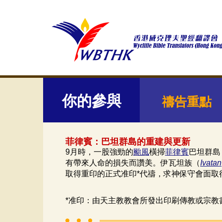
你的參與
禱告重點
菲律賓：巴坦群島的重建與更新
9月時，一股強勁的
颱風
橫掃
菲律賓
巴坦群島
有帶來人命的損失而讚美。伊瓦坦族（
Ivatan
取得重印的正式准印*代禱，求神保守會面取
*准印：由天主教教會所發出印刷傳教或宗教