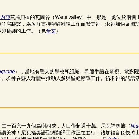
畿內亞
莫羅貝省的瓦圖谷（Watut valley）中，那是一處位
員並肩翻譯，為族群支持聖經翻譯工作而讚美神。求神加快瓦圖
參與翻譯的工作。（見
全文
）
nguage
），當地有聾人的學校和組織，希臘手語在電視、電影院
本。求神在聾人群體中推動人參與聖經翻譯工作。祈求神的話語
）由一百六十九個島嶼組成，人口僅超過十萬。尼瓦福奧族（
Niu
而讚美神！尼瓦福奧語聖經翻譯工作正在進行，路加福音也快將