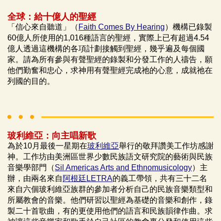
全球：給十億人的聖經
「信心來自聽道」（
Faith Comes By Hearing
）機構已錄製
60億人所使用的1,016種語言的聖經，實際上已有超過4.54
億人透過這機構的各項計劃接觸到聖經，幾乎遍及每個國
家。請為所有參與有聲聖經的錄製和分發工作的人禱告，願
他們勤奮和忠心，求神用有聲聖經完成祂的心意，成就祂在
列國的目的。
玻利維亞：向主唱新歌
為於10月最後一星期在
玻利維亞
舉行的敬拜讚美工作坊感謝
神。工作坊由美洲區世界少數民族語文研究院的藝術與民族
音樂學部門（
Sil Americas Arts and Ethnomusicology
）主
辦，由兩名來自
阿根廷LETRA
的義工帶領，共有三十二名
來自六個玻利維亞族群的參加者分析自己的民族音樂類型和
所屬教會的音樂。他們研習以聖經為基礎的音樂和創作，錄
製二十首歌曲，有的更使用他們的語言和民族韻律作曲。求