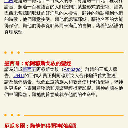
巴西
是超過一億九千三百萬人的家，有超過一百九十種現存
語言。超過一百種語言的人能接觸到某些形式的聖經。請為
巴西未曾聽聞耶穌的好消息的人禱告。願神的話語臨到他們
的時候，他們願意接受。願他們認識耶穌，藉祂名字的大能
得保守。願他們得享從耶穌而來滿足的喜樂，藉着祂話語的
真理成聖。
墨西哥：給阿穆斯戈族的聖經
請為組成
墨西哥
阿穆斯戈族（
Amuzgo
）群體的三萬人禱
告。
UNTI
的工作人員正與阿穆斯戈人合作翻譯舊約聖經，
請為他們禱告。他們正邀請族人和教會使用母語聖經，求神
叫更多的心靈因着聆聽和閱讀聖經得蒙影響。願神的國在他
們中間降臨，願祂的旨意成就在他們的生命中。
厄瓜多爾：願他們得聞神的話語