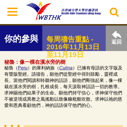
你的參與
每周禱告重點 -
返回
2016年11月13日
至11月19日
秘魯：像一棵在溪水旁的樹
秘魯（
Peru
）的庫利納族（
Culina
）已擁有母語的文字版及
有聲版聖經。請禱告，願他們從聖經中得到鼓勵，靈裡成
長。當他們閱讀和聆聽神的話語，願他們剛強起來，像一棵
栽在溪水旁的樹，扎根成長，每天汲取神話語一切的教導。
求神賜他們結果子的生命。願他們持守信心，求神保守他們
不被逆境或異教之風搖動以致像糠秕般吹散。求神以祂的慈
愛和恩典看顧他們，神的話語保守他們的心。