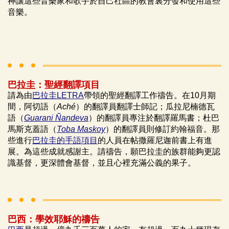
神讓這些音樂家和歌手於自己社區的教會裏分發和使用這些
音樂。
巴拉圭：聖經翻譯項目
請為由
巴拉圭LETRA
帶領的聖經翻譯工作禱告。在10月期
間，阿切語（
Aché
）的翻譯員翻譯士師記；瓜拉尼楠德瓦
語（
Guarani Ñandeva
）的翻譯員專注於翻譯羅馬書；杜巴
馬斯克蓋語（
Toba Maskoy
）的翻譯員則修訂約翰福音。那
些進行
巴拉圭的手語項目
的人員在帖撒羅尼迦前書上有進
展。為這些成就感謝主。請禱告，願巴拉圭的族群能夠更認
識基督，更深體會基督，並且心裡充滿公義的果子。
巴西：學效耶穌的禱告