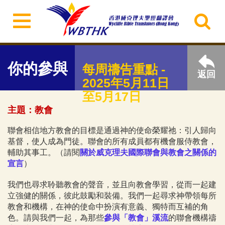
你的參與
每周禱告重點 -
返回
2025年5月11日
至5月17日
主題：教會
聯會相信地方教會的目標是通過神的使命榮耀祂：引人歸向
基督，使人成為門徒。聯會的所有成員都有機會服侍教會，
輔助其事工。（請閱
關於威克理夫國際聯會與教會之關係的
宣言
）
我們也尋求聆聽教會的聲音，並且向教會學習，從而一起建
立強健的關係，彼此鼓勵和裝備。我們一起尋求神帶領每所
教會和機構，在神的使命中扮演有意義、獨特而互補的角
色。請與我們一起，為那些
參與「教會」溪流
的聯會機構禱