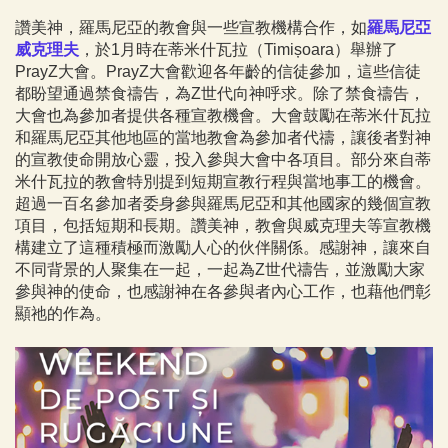
讚美神，羅馬尼亞的教會與一些宣教機構合作，如
羅馬尼亞
威克理夫
，於1月時在蒂米什瓦拉（Timișoara）舉辦了
PrayZ大會。PrayZ大會歡迎各年齡的信徒參加，這些信徒
都盼望通過禁食禱告，為Z世代向神呼求。除了禁食禱告，
大會也為參加者提供各種宣教機會。大會鼓勵在蒂米什瓦拉
和羅馬尼亞其他地區的當地教會為參加者代禱，讓後者對神
的宣教使命開放心靈，投入參與大會中各項目。部分來自蒂
米什瓦拉的教會特別提到短期宣教行程與當地事工的機會。
超過一百名參加者委身參與羅馬尼亞和其他國家的幾個宣教
項目，包括短期和長期。讚美神，教會與威克理夫等宣教機
構建立了這種積極而激勵人心的伙伴關係。感謝神，讓來自
不同背景的人聚集在一起，一起為Z世代禱告，並激勵大家
參與神的使命，也感謝神在各參與者內心工作，也藉他們彰
顯祂的作為。