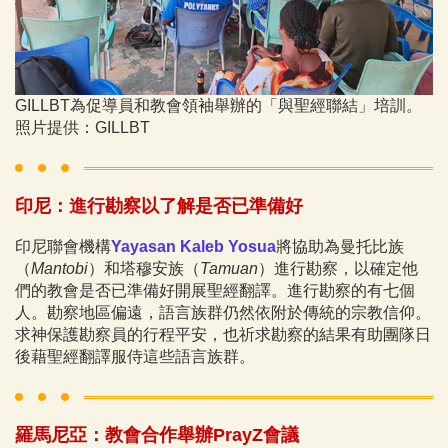
GILLBT為促導員和教會領袖舉辦的「與聖經聯結」培訓。
照片提供：GILLBT
印尼：進行勘察以了解是否已準備好
印尼聯會機構
Yayasan Kaleb Yosua
將協助為曼托比族
（
Mantobi
）和塔穆安族（
Tamuan
）進行勘察，以確定他
們的教會是否已準備好開展聖經翻譯。進行勘察的有七個
人。勘察地區偏遠，語言族群仍然依附於傳統的宗教信仰。
求神保護勘察員的行程平安，也祈求勘察的結果有助團隊日
後藉聖經翻譯服侍這些語言族群。
羅馬尼亞：教會合作舉辦PrayZ會議