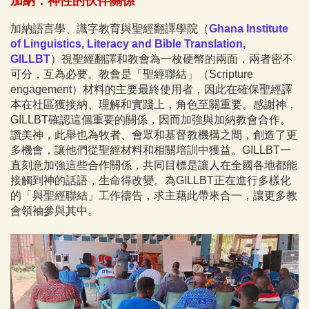
加納：神性的伙伴關係
加納語言學、識字教育與聖經翻譯學院（
Ghana Institute
of Linguistics, Literacy and Bible Translation,
GILLBT
）視聖經翻譯和教會為一枚硬幣的兩面，兩者密不
可分，互為必要。教會是「聖經聯結」（Scripture
engagement）材料的主要最終使用者，因此在確保聖經譯
本在社區獲接納、理解和實踐上，角色至關重要。感謝神，
GILLBT確認這個重要的關係，因而加強與加納教會合作。
讚美神，此舉也為牧者、會眾和基督教機構之間，創造了更
多機會，讓他們從聖經材料和相關培訓中獲益。GILLBT一
直刻意加強這些合作關係，共同目標是讓人在全國各地都能
接觸到神的話語，生命得改變。為GILLBT正在進行多樣化
的「與聖經聯結」工作禱告，求主藉此帶來合一，讓更多教
會領袖參與其中。