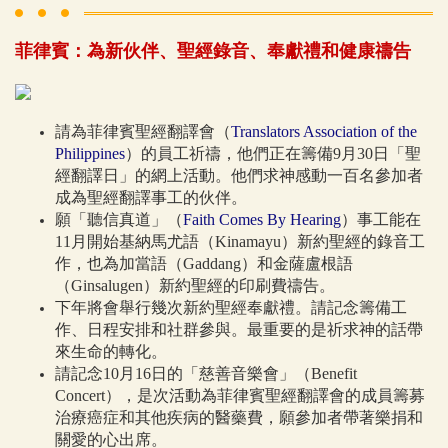
​菲律賓：為新伙伴、聖經錄音、奉獻禮和健康禱告
請為菲律賓聖經翻譯會（
Translators Association of the
Philippines
）的員工祈禱，他們正在籌備9月30日「聖
經翻譯日」的網上活動。他們求神感動一百名參加者
成為聖經翻譯事工的伙伴。
願「聽信真道」（
Faith Comes By Hearing
）事工能在
11月開始基納馬尤語（Kinamayu）新約聖經的錄音工
作，也為加當語（Gaddang）和金薩盧根語
（Ginsalugen）新約聖經的印刷費禱告。
下年將會舉行幾次新約聖經奉獻禮。請記念籌備工
作、日程安排和社群參與。最重要的是祈求神的話帶
來生命的轉化。
請記念10月16日的「慈善音樂會」（Benefit
Concert），是次活動為菲律賓聖經翻譯會的成員籌募
治療癌症和其他疾病的醫藥費，願參加者帶著樂捐和
關愛的心出席。