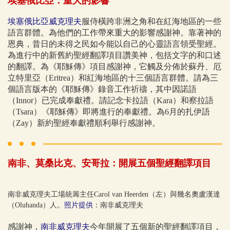
埃塞俄比亞：重大的影響
埃塞俄比亞威克理夫
服侍橫跨非洲之角和在紅海地區的一些
語言群體。為他們的工作帶來重大的影響感謝神。靠著神的
恩典，昔日的未得之民如今能以自己的心靈語言領受聖經。
為進行中的新舊約聖經翻譯項目讚美神，包括文字的和口述
的翻譯。為《耶穌傳》項目感謝神，它觸及分佈於蘇丹、厄
立特里亞（Eritrea）和紅海地區的十三個語言群體。請為三
個語言版本的《耶穌傳》錄音工作祈禱，其中因諾語
（Innor）已完成奉獻禮。請記念卡拉語（Kara）和察拉語
（Tsara）《耶穌傳》即將進行的奉獻禮。為6月的扎伊語
（Zay）新約聖經奉獻禮順利舉行感謝神。
南非、莫桑比克、安哥拉：開展五個聖經翻譯項目
南非威克理夫工場統籌主任Carol van Heerden（左）與幾名奧盧漢達
（Oluhanda）人。
照片提供
：南非威克理夫
感謝神，
南非威克理夫
今年開展了五個新的聖經翻譯項目，