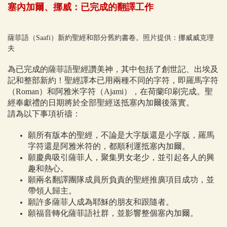
塞內加爾、挪威：已完成的翻譯工作
薩菲語（Saafi）新約聖經和部分舊約書卷。照片提供：挪威威克理
夫
為已完成的薩菲語聖經讚美神，其中包括了創世記、出埃及
記和整部新約！聖經譯本已用兩種不同的字符，即羅馬字符
（Roman）和阿雅米字符（Ajami），在荷蘭印刷完成。聖
經奉獻禮的日期將於全部聖經送抵塞內加爾後落實。
請為以下事項祈禱：
願所有版本的聖經，不論是大字版還是小字版，羅馬
字符還是阿雅米符的，都順利運抵塞內加爾。
願慶典吸引薩菲人，聚集男女老少，並引起各人的興
趣和熱心。
願兩名翻譯團隊成員所負責的聖經推廣項目成功，並
帶領人歸主。
願許多薩菲人成為耶穌的朋友和跟隨者。
願福音轉化薩菲語社群，並影響整個塞內加爾。