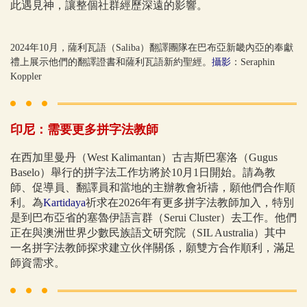
此遇見神，讓整個社群經歷深遠的影響。
2024年10月，薩利瓦語（Saliba）翻譯團隊在巴布亞新畿內亞的奉獻
禮上展示他們的翻譯證書和薩利瓦語新約聖經。
攝影
：Seraphin
Koppler
印尼：需要更多拼字法教師
在西加里曼丹（West Kalimantan）古吉斯巴塞洛（Gugus
Baselo）舉行的拼字法工作坊將於10月1日開始。請為教
師、促導員、翻譯員和當地的主辦教會祈禱，願他們合作順
利。為
Kartidaya
祈求在2026年有更多拼字法教師加入，特別
是到巴布亞省的塞魯伊語言群（Serui Cluster）去工作。他們
正在與澳洲世界少數民族語文研究院（SIL Australia）其中
一名拼字法教師探求建立伙伴關係，願雙方合作順利，滿足
師資需求。