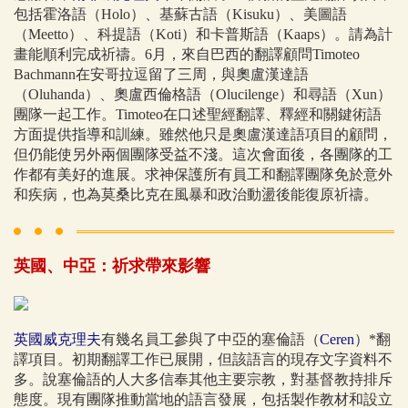
包括霍洛語（Holo）、基蘇古語（Kisuku）、美圖語
（Meetto）、科提語（Koti）和卡普斯語（Kaaps）。請為計
畫能順利完成祈禱。6月，來自巴西的翻譯顧問Timoteo
Bachmann在安哥拉逗留了三周，與奧盧漢達語
（Oluhanda）、奧盧西倫格語（Olucilenge）和尋語（Xun）
團隊一起工作。Timoteo在口述聖經翻譯、釋經和關鍵術語
方面提供指導和訓練。雖然他只是奧盧漢達語項目的顧問，
但仍能使另外兩個團隊受益不淺。這次會面後，各團隊的工
作都有美好的進展。求神保護所有員工和翻譯團隊免於意外
和疾病，也為莫桑比克在風暴和政治動盪後能復原祈禱。
英國、中亞：祈求帶來影響
英國威克理夫
有幾名員工參與了中亞的塞倫語（
Ceren
）*翻
譯項目。初期翻譯工作已展開，但該語言的現存文字資料不
多。說塞倫語的人大多信奉其他主要宗教，對基督教持排斥
態度。現有團隊推動當地的語言發展，包括製作教材和設立