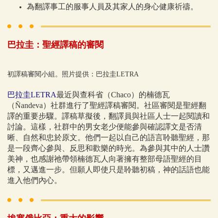
為翻譯事工的服事人員及其家人的身心健康祈禱。
巴拉圭：聖經譯稿的審閱
初譯稿審閱小組。照片提供：巴拉圭LETRA
巴拉圭LETRA
最近與查科省（Chaco）的楠德瓦
（Ñandeva）社群進行了聖經譯稿審閱。社區審閱是聖經翻
譯的重要步驟。譯稿草擬後，翻譯員與社區人士一起閱讀和
討論。這樣，社群中的男女老少便能參與確認譯文是否清
晰、自然和忠於原文。他們一起以自己的語言聆聽聖經，那
是一段齊心參與、反思和歡樂的時光。為參與其中的人士讚
美神，也感謝祂帶領楠德瓦人向著擁有整部母語聖經的目
標，又邁進一步。但願人即使只是聆聽初稿，神的話語也能
進入他們內心。