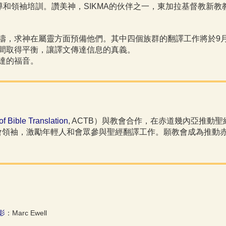
和領袖培訓。讚美神，SIKMA的伙伴之一，東加拉基督教新教
禱，求神在屬靈方面預備他們。其中四個族群的翻譯工作將於9
間取得平衡，讓譯文傳達信息的真義。
達的福音。
of Bible Translation
, ACTB）與教會合作，在赤道幾內亞推
會領袖，激勵年輕人和會眾參與聖經翻譯工作。願教會成為推動
影
：Marc Ewell