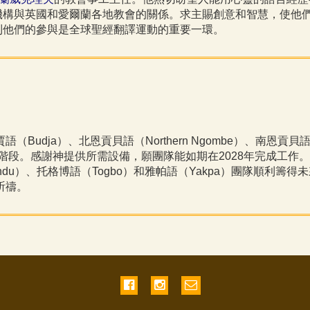
機構與英國和愛爾蘭各地教會的關係。求主賜創意和智慧，使他
到他們的參與是全球聖經翻譯運動的重要一環。
Budja）、北恩貢貝語（Northern Ngombe）、南恩貢貝語（S
階段。感謝神提供所需設備，願團隊能如期在2028年完成工作。
undu）、托格博語（Togbo）和雅帕語（Yakpa）團隊順利
祈禱。