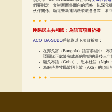
們要制定一套嶄新而多面向的策略，以深化
伙伴關係。願這些新連結啟發教會會眾，看
剛果民主共和國：為語言項目祈禱
ACOTBA-SUBO
呼籲為以下項目祈禱：
在邦戈富（Bungofu）語言群組中，布賈語（
譯團隊正處於完成新約聖經的最後三年
願戈布語（Gobu）、恩本杜語（Ngb
為服侍遊牧民族阿卡族（Aka）的項目