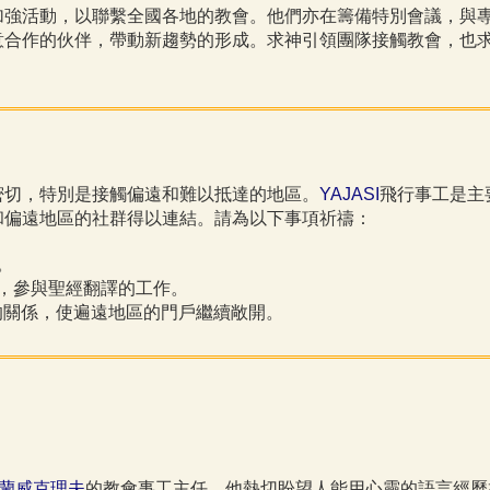
加強活動，以聯繫全國各地的教會。他們亦在籌備特別會議，與
意合作的伙伴，帶動新趨勢的形成。求神引領團隊接觸教會，也
密切，特別是接觸偏遠和難以抵達的地區。
YAJASI
飛行事工是主
和偏遠地區的社群得以連結。請為以下事項祈禱：
。
，參與聖經翻譯的工作。
固的關係，使遍遠地區的門戶繼續敞開。
蘭威克理夫
的教會事工主任。他熱切盼望人能用心靈的語言經歷神