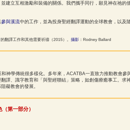
，並建立互相激勵和裝備的關係。我們攜手同行，願見神在祂的
這
參與溪流
中的工作，並為投身聖經翻譯運動的全球教會，以及
T
的翻譯工作和其他需要祈禱（2015）。
攝影
：Rodney Ballard
和神學傳統很多樣化。多年來，ACATBA一直致力推動教會參
經翻譯、識字教育和「與聖經聯結」策略，如創傷療癒事工。求
再阻礙教會的發展。
色（第一部分）