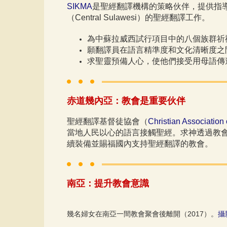
SIKMA
是聖經翻譯機構的策略伙伴，提供指導
（Central Sulawesi）的聖經翻譯工作。
為中蘇拉威西試行項目中的八個族群祈
願翻譯員在語言精準度和文化清晰度之
求聖靈預備人心，使他們接受用母語傳
赤道幾內亞：教會是重要伙伴
聖經翻譯基督徒協會（
Christian Association 
當地人民以心的語言接觸聖經。求神透過教
續裝備並賜福國內支持聖經翻譯的教會。
南亞：提升教會意識
幾名婦女在南亞一間教會聚會後離開（2017）。
攝