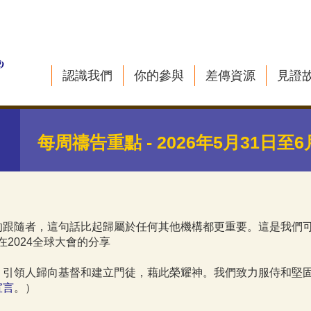
認識我們
你的參與
差傳資源
見證
每周禱告重點 - 2026年5月31日至6
的跟隨者，這句話比起歸屬於任何其他機構都更重要。這是我們
k）在2024全球大會的分享
，引領人歸向基督和建立門徒，藉此榮耀神。我們致力服侍和堅
宣言
。）