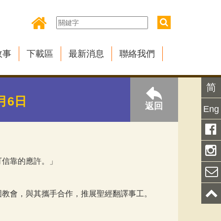
故事
下載區
最新消息
聯絡我們
简
月6日
返回
Eng
可信靠的應許。」
固教會，與其攜手合作，推展聖經翻譯事工。