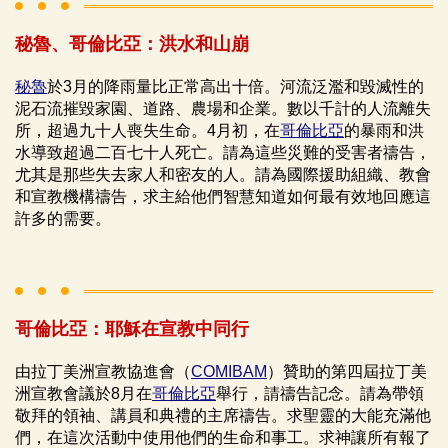
秘魯、哥倫比亞：洪水和山崩
秘魯
於3月的降雨量比正常高出十倍。河流泛濫和毀滅性的
泥石流摧毀家園、道路、農場和企業。數以千計的人流離失
所，超過九十人喪失生命。4月初，在
哥倫比亞
的暴雨和洪
水導致超過二百七十人死亡。請為這些災難的受害者禱告，
尤其是那些失去家人和密友的人。請為國際援助組織、教會
和宣教機構禱告，求主給他們智慧知道如何最有效地回應這
許多的需要。
哥倫比亞：耶穌在宣教中同行
由拉丁美洲宣教協進會（
COMIBAM
）贊助的第四屆拉丁美
洲宣教會議於8月在
哥倫比亞
舉行，請禱告記念。請為帶領
敬拜的領袖、講員和典禮的主席禱告。求聖靈的大能充滿他
們，在這次活動中使用他們的生命和事工。求神讓所有報了