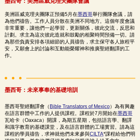
墨西哥：美洲區威克理夫團隊會議
美洲區威克理夫團隊正預備5月在
墨西哥
舉行團隊會議，請
為他們禱告。工作人員分散在美洲不同地方。這個年度會議
非常重要，讓他們一起學習，更新關係，彼此交流，反思和
計劃。求主為這次彼此造就和鼓勵的相聚時間預備一切。請
為那些負責安排各項細節的人員禱告，求主保守各人旅程平
安，又願會上的討論和互動能榮耀神和推廣聖經翻譯的工
作。
墨西哥：未來事奉的基礎培訓
墨西哥聖經翻譯會（
Bible Translators of Mexico
）為有興趣
在語言群體中工作的人提供課程。課程於7月開始在
墨西哥
瓦哈卡（Oaxaca）開課，為期五星期，包括語言學、翻譯
和識字教育的基礎課堂，及在語言群體的工場實習。請為這
課程的學員禱告，求神就他們未來參與
CILTA
*課程給他們明