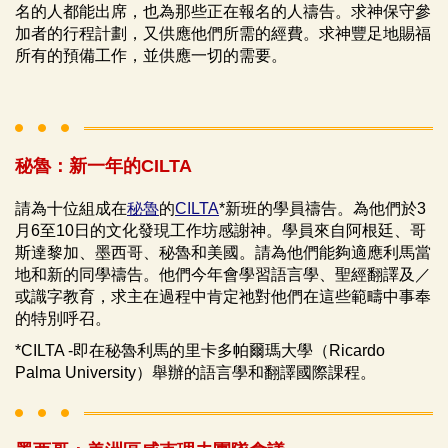
名的人都能出席，也為那些正在報名的人禱告。求神保守參
加者的行程計劃，又供應他們所需的經費。求神豐足地賜福
所有的預備工作，並供應一切的需要。
秘魯：新一年的CILTA
請為十位組成在
秘魯
的
CILTA
*新班的學員禱告。為他們於3
月6至10日的文化發現工作坊感謝神。學員來自阿根廷、哥
斯達黎加、墨西哥、秘魯和美國。請為他們能夠適應利馬當
地和新的同學禱告。他們今年會學習語言學、聖經翻譯及／
或識字教育，求主在過程中肯定祂對他們在這些範疇中事奉
的特別呼召。
*CILTA -即在秘魯利馬的里卡多帕爾瑪大學（Ricardo
Palma University）舉辦的語言學和翻譯國際課程。