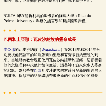
確的引導，並在他們仔細考慮如何服侍祂上給予方向。
*CILTA -即在秘魯利馬的里卡多帕爾瑪大學（Ricardo
Palma University）舉辦的語言學和翻譯國際課程。
巴西和圭亞那：瓦皮沙納族的靈命成長
圭亞那
的瓦皮沙納族（
Wapishana
）於2013年和2014年分
別慶祝他們語言的印刷版新約聖經和有聲版新約聖經的到
來。當地所有教會現正使用瓦皮沙納語新約聖經，這影響着
他們怎樣理解神想他們如何生活。讚美神！愈來愈多人委身
於耶穌。為那些在
巴西
瓦皮沙納族的村莊分發新約聖經的人
感謝神。祈願神的話語繼續帶來更新的生命和信心的成長。